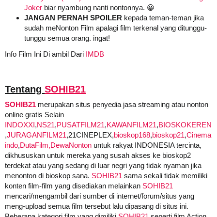
Joker
biar nyambung nanti nontonnya. 😀
JANGAN PERNAH SPOILER
kepada teman-teman jika
sudah meNonton Film apalagi film terkenal yang ditunggu-
tunggu semua orang. ingat!
Info Film Ini Di ambil Dari
IMDB
Tentang
SOHIB21
SOHIB21
merupakan situs penyedia jasa streaming atau nonton
online gratis Selain
INDOXXI
,
NS21
,
PUSATFILM21
,
KAWANFILM21
,
BIOSKOKEREN
,
JURAGANFILM21
,21CINEPLEX,
bioskop168
,
bioskop21
,
Cinema
indo
,
DutaFilm,
DewaNonton
untuk rakyat INDONESIA tercinta,
dikhususkan untuk mereka yang susah akses ke bioskop2
terdekat atau yang sedang di luar negri yang tidak nyaman jika
menonton di bioskop sana.
SOHIB21
sama sekali tidak memiliki
konten film-film yang disediakan melainkan
SOHIB21
mencari/mengambil dari sumber di internet/forum/situs yang
meng-upload semua film tersebut lalu dipasang di situs ini.
Beberapa kategori film yang dimiliki
SOHIB21
seperti film Action,