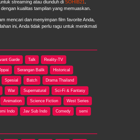
a untuk streaming atau diunduh di
SOHIB21
.
a dengan kualitas tampilan yang memuaskan.
m mencari dan menyimpan film favorite Anda,
an ini, Anda tidak perlu ragu untuk menikmati
vant Garde
Talk
Reality-TV
Oppai
Serangan Balik
Historical
Spesial
Batch
Drama Thailand
War
Supernatural
Sci-Fi & Fantasy
Animation
Science Fiction
West Series
emi Indo
Jav Sub Indo
Comedy
semi