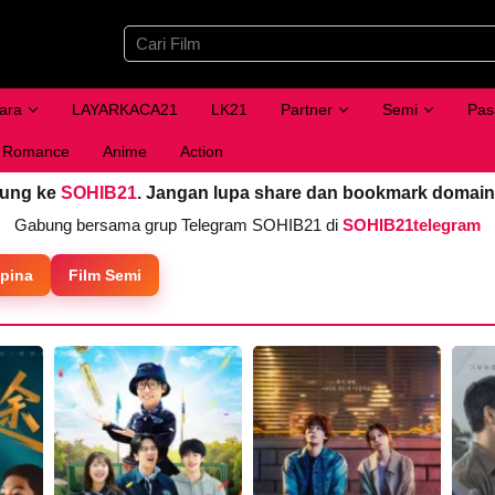
ara
LAYARKACA21
LK21
Partner
Semi
Pas
Romance
Anime
Action
jung ke
SOHIB21
. Jangan lupa share dan bookmark domain
Gabung bersama grup Telegram SOHIB21 di
SOHIB21telegram
ipina
Film Semi