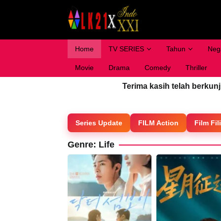
Loncat
ke
konten
Home
TV SERIES
Tahun
Neg
Movie
Drama
Comedy
Thriller
Terima kasih telah berkun
Series Update
FILM Action
Film Fil
Genre: Life