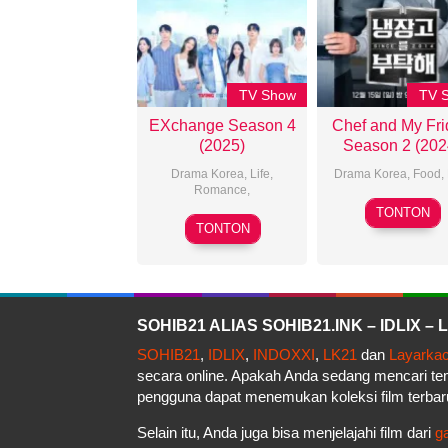
TV Show
TV 
EXchange Season 4
Chef and My Fr
(2025)
Season 2 (202
Drama Korea
,
Life
,
Drama Korea
,
Food
,
Romance
,
15
TONTON
01
Dec
TONTON
Oct
2024
2025
SOHIB21 ALIAS SOHIB21.INK – IDLIX 
SOHIB21
,
IDLIX
,
INDOXXI
,
LK21
dan
Layarka
secara online. Apakah Anda sedang mencari t
pengguna dapat menemukan koleksi film terbar
Selain itu, Anda juga bisa menjelajahi film dari
g