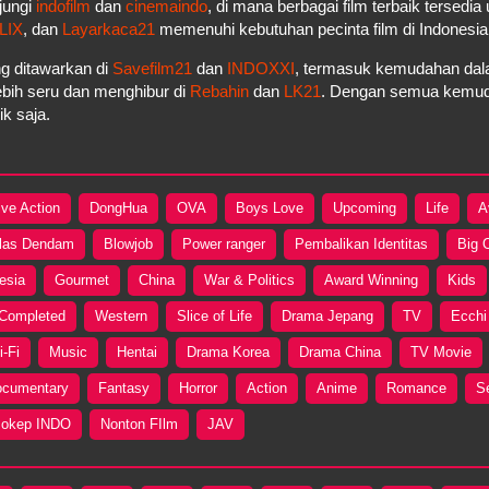
jungi
indofilm
dan
cinemaindo
, di mana berbagai film terbaik tersedi
LIX
, dan
Layarkaca21
memenuhi kebutuhan pecinta film di Indonesi
g ditawarkan di
Savefilm21
dan
INDOXXI
, termasuk kemudahan dala
bih seru dan menghibur di
Rebahin
dan
LK21
. Dengan semua kemudah
k saja.
ive Action
DongHua
OVA
Boys Love
Upcoming
Life
A
las Dendam
Blowjob
Power ranger
Pembalikan Identitas
Big 
esia
Gourmet
China
War & Politics
Award Winning
Kids
Completed
Western
Slice of Life
Drama Jepang
TV
Ecchi
i-Fi
Music
Hentai
Drama Korea
Drama China
TV Movie
cumentary
Fantasy
Horror
Action
Anime
Romance
S
okep INDO
Nonton FIlm
JAV