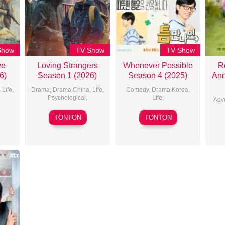
Show
TV Show
TV Show
ve
Loving Strangers
Whenever Possible
R
6)
Season 1 (2026)
Season 4 (2025)
Ann
,
Life
,
Drama
,
Drama China
,
Life
,
Comedy
,
Drama Korea
,
Psychological
,
Life
,
Adv
10
16
TONTON
TONTON
Jan
Dec
2026
2025