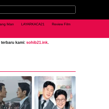
ang Iklan
LAYARKACA21
Review Film
 terbaru kami:
sohib21.ink
.