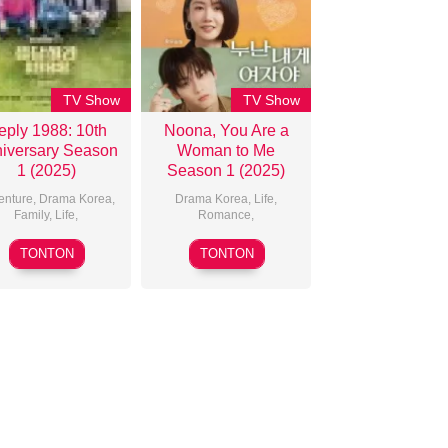
TV Show
TV Show
eply 1988: 10th
Noona, You Are a
iversary Season
Woman to Me
1 (2025)
Season 1 (2025)
enture
,
Drama Korea
,
Drama Korea
,
Life
,
Family
,
Life
,
Romance
,
19
27
TONTON
TONTON
Dec
Oct
2025
2025