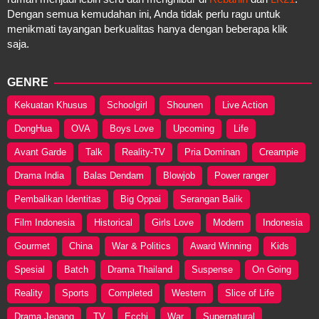
Dengan semua kemudahan ini, Anda tidak perlu ragu untuk
menikmati tayangan berkualitas hanya dengan beberapa klik
saja.
GENRE
Kekuatan Khusus
Schoolgirl
Shounen
Live Action
DongHua
OVA
Boys Love
Upcoming
Life
Avant Garde
Talk
Reality-TV
Pria Dominan
Creampie
Drama India
Balas Dendam
Blowjob
Power ranger
Pembalikan Identitas
Big Oppai
Serangan Balik
Film Indonesia
Historical
Girls Love
Modern
Indonesia
Gourmet
China
War & Politics
Award Winning
Kids
Spesial
Batch
Drama Thailand
Suspense
On Going
Reality
Sports
Completed
Western
Slice of Life
Drama Jepang
TV
Ecchi
War
Supernatural