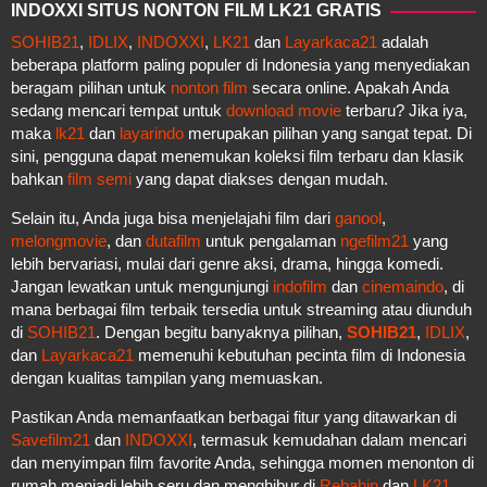
INDOXXI SITUS NONTON FILM LK21 GRATIS
SOHIB21
,
IDLIX
,
INDOXXI
,
LK21
dan
Layarkaca21
adalah
beberapa platform paling populer di Indonesia yang menyediakan
beragam pilihan untuk
nonton film
secara online. Apakah Anda
sedang mencari tempat untuk
download movie
terbaru? Jika iya,
maka
lk21
dan
layarindo
merupakan pilihan yang sangat tepat. Di
sini, pengguna dapat menemukan koleksi film terbaru dan klasik
bahkan
film semi
yang dapat diakses dengan mudah.
Selain itu, Anda juga bisa menjelajahi film dari
ganool
,
melongmovie
, dan
dutafilm
untuk pengalaman
ngefilm21
yang
lebih bervariasi, mulai dari genre aksi, drama, hingga komedi.
Jangan lewatkan untuk mengunjungi
indofilm
dan
cinemaindo
, di
mana berbagai film terbaik tersedia untuk streaming atau diunduh
di
SOHIB21
. Dengan begitu banyaknya pilihan,
SOHIB21
,
IDLIX
,
dan
Layarkaca21
memenuhi kebutuhan pecinta film di Indonesia
dengan kualitas tampilan yang memuaskan.
Pastikan Anda memanfaatkan berbagai fitur yang ditawarkan di
Savefilm21
dan
INDOXXI
, termasuk kemudahan dalam mencari
dan menyimpan film favorite Anda, sehingga momen menonton di
rumah menjadi lebih seru dan menghibur di
Rebahin
dan
LK21
.