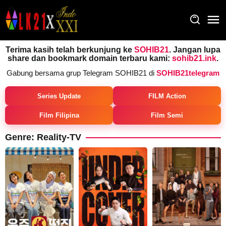
Loncat
ke
konten
Terima kasih telah berkunjung ke
SOHIB21
. Jangan lupa
share dan bookmark domain terbaru kami:
sohib21.ink
.
Gabung bersama grup Telegram SOHIB21 di
SOHIB21telegram
Series Update
FILM Action
Film Filipina
Film Semi
Genre: Reality-TV