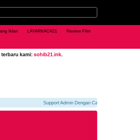
ang Iklan
LAYARKACA21
Review Film
 terbaru kami:
sohib21.ink
.
Support Admin Dengan Cara Klik iklan Di bawah Pl