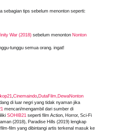
da sebagian tips sebelum menonton seperti:
inity War (2018)
sebelum menonton
Nonton
nggu-tunggu semua orang. ingat!
skop21
,
Cinemaindo
,
DutaFilm,
DewaNonton
ng di luar negri yang tidak nyaman jika
21
mencari/mengambil dari sumber di
liki
SOHIB21
seperti film Action, Horror, Sci-Fi
quaman (2018), Paradise Hills (2019) lengkap
ilm-film yang dibintangi artis terkenal masuk ke