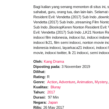
Bagi kalian yang senang menonton di situs ini,
sahabat, guru, orang tua, dan lain-lain. Selam
Resident Evil: Vendetta (2017) Sub Indo ,downlo
Vendetta (2017) Sub Indo ,streaming Film Nonto
Sub Indo ,BioskopKeren Nonton Resident Evil: 
Evil: Vendetta (2017) Sub Indo ,LK21 Nonton Resi
indoxxi film indonesia, indoxxi bz, indoxxi indon
indoxxi lk21, film semi indoxxi, nonton movie ind
indonesia indoxxi, layarkaca21 indoxxi, indoxxi f
movie, indoxxi twitter, lk 21 indoxxi, semi indox
Oleh:
Kang Drama
Diposting pada:
3 November 2019
Dilihat:
Rating:
R
Genre:
Action
,
Adventure
,
Animation
,
Mystery
Kualitas:
Bluray
Tahun:
2017
Durasi:
97 Min
Negara:
Japan
Rilis:
26 May 2017