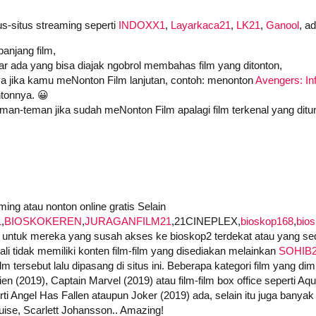
us-situs streaming seperti
INDOXX1
,
Layarkaca21
,
LK21
,
Ganool
, a
anjang film,
iar ada yang bisa diajak ngobrol membahas film yang ditonton,
a jika kamu meNonton Film lanjutan, contoh: menonton
Avengers: Inf
tonnya. 😀
an-teman jika sudah meNonton Film apalagi film terkenal yang ditu
ing atau nonton online gratis Selain
1
,
BIOSKOKEREN
,
JURAGANFILM21
,21CINEPLEX,
bioskop168
,
bio
untuk mereka yang susah akses ke bioskop2 terdekat atau yang seda
i tidak memiliki konten film-film yang disediakan melainkan
SOHIB
 tersebut lalu dipasang di situs ini. Beberapa kategori film yang dimi
ien (2019), Captain Marvel (2019) atau film-film box office seperti A
i Angel Has Fallen ataupun Joker (2019) ada, selain itu juga banyak f
ise, Scarlett Johansson.. Amazing!