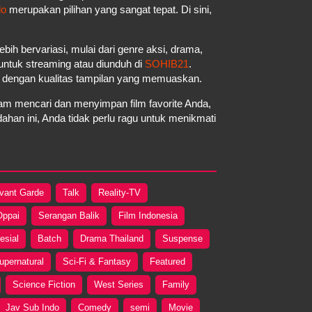
do
merupakan pilihan yang sangat tepat. Di sini,
ebih bervariasi, mulai dari genre aksi, drama,
a untuk streaming atau diunduh di
SOHIB21
.
a dengan kualitas tampilan yang memuaskan.
m mencari dan menyimpan film favorite Anda,
an ini, Anda tidak perlu ragu untuk menikmati
vant Garde
Talk
Reality-TV
Oppai
Serangan Balik
Film Indonesia
esial
Batch
Drama Thailand
Suspense
upernatural
Sci-Fi & Fantasy
Featured
Science Fiction
West Series
Family
Jav Sub Indo
Comedy
semi
Movie