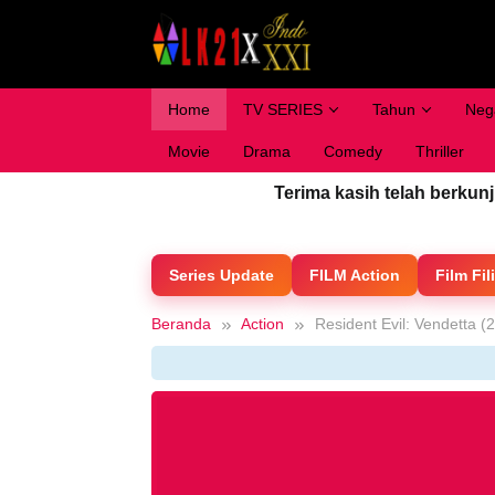
Loncat
ke
konten
Home
TV SERIES
Tahun
Neg
Movie
Drama
Comedy
Thriller
Terima kasih telah berkun
Series Update
FILM Action
Film Fil
Beranda
Action
Resident Evil: Vendetta (