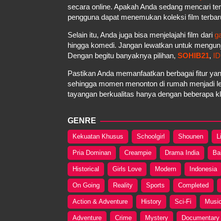
secara online. Apakah Anda sedang mencari t
pengguna dapat menemukan koleksi film terbar
Selain itu, Anda juga bisa menjelajahi film dari
g
hingga komedi. Jangan lewatkan untuk mengun
Dengan begitu banyaknya pilihan,
SOHIB21
,
ID
Pastikan Anda memanfaatkan berbagai fitur yan
sehingga momen menonton di rumah menjadi le
tayangan berkualitas hanya dengan beberapa kli
GENRE
Kekuatan Khusus
Schoolgirl
Shounen
L
Pria Dominan
Creampie
Drama India
Ba
Historical
Girls Love
Modern
Indonesia
On Going
Reality
Sports
Completed
Action & Adventure
History
Sci-Fi
Musi
Adventure
Crime
Mystery
Documentary