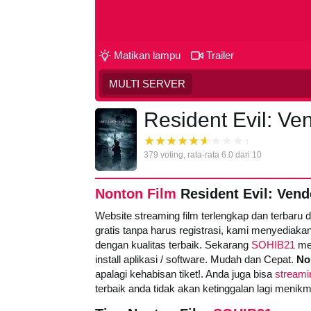
Matikan lampu
Trailer
MULTI SERVER
Resident Evil: Ve
379
voting, rata-rata
6.0
dari 10
Nonton Film
Resident Evil: Vend
Website streaming film terlengkap dan terbaru 
gratis tanpa harus registrasi, kami menyediakan
dengan kualitas terbaik. Sekarang
SOHIB21
men
install aplikasi / software. Mudah dan Cepat.
No
apalagi kehabisan tiket!. Anda juga bisa
streamin
terbaik anda tidak akan ketinggalan lagi menik