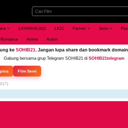
ara
LAYARKACA21
LK21
Partner
Semi
Pas
Romance
Anime
Action
jung ke
SOHIB21
. Jangan lupa share dan bookmark domain
Gabung bersama grup Telegram SOHIB21 di
SOHIB21telegram
ipina
Film Semi
2017)