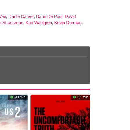
 Vee
,
Dante Carver
,
Darin De Paul
,
David
n Strassman
,
Kari Wahlgren
,
Kevin Dorman
,
90 min
85 min