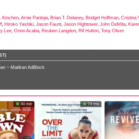
S. Kinchen
,
Arnie Pantoja
,
Brian T. Delaney
,
Bridget Hoffman
,
Cristina
f
,
Hiroko Yashiki
,
Jason Faunt
,
Jason Hightower
,
John DeMita
,
Kare
ty Lee
,
Orion Acaba
,
Reuben Langdon
,
Rif Hutton
,
Tony Oliver
17)
lan ~ Matikan AdBlock
80 min
74 min