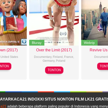
Bluray
Webrip
own (2017)
Over the Limit (2017)
Revive Us 
,
United States
Documentary
,
Finland
,
France
,
Document
Germany
,
Poland
Evan
NTON
TON
Marta
Tramel
TONTON
Prus
– LAYARKACA21 INDOXXI SITUS NONTON FILM LK21 GRATI
ca21
adalah beberapa platform paling populer di Indonesia yang men