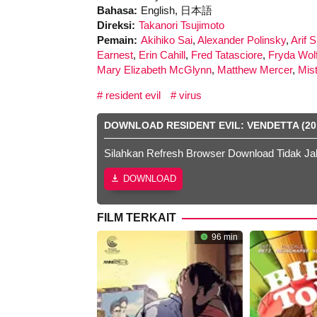
Bahasa:
English, 日本語
Direksi:
Takanori Tsujimoto
Pemain:
Akihiko Sai
,
Alexander Polinsky
,
Arif 
Earnest
,
Erin Cahill
,
Fred Tatasciore
,
Fryda Wolf
Mary Elizabeth McGlynn
,
Matthew Mercer
,
Mis
resident evil
virus
DOWNLOAD RESIDENT EVIL: VENDETTA (20
Silahkan Refresh Browser Download Tidak Ja
DOWNLOAD
FILM TERKAIT
96 min