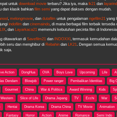
empat untuk
download movie
terbaru? Jika iya, maka
lk21
dan
layarin
u dan klasik bahkan
film semi
yang dapat diakses dengan mudah.
anool
,
melongmovie
, dan
dutafilm
untuk pengalaman
ngefilm21
yang l
jungi
indofilm
dan
cinemaindo
, di mana berbagai film terbaik tersedi
LIX
, dan
Layarkaca21
memenuhi kebutuhan pecinta film di Indonesi
g ditawarkan di
Savefilm21
dan
INDOXXI
, termasuk kemudahan dala
bih seru dan menghibur di
Rebahin
dan
LK21
. Dengan semua kemudah
k saja.
ive Action
DongHua
OVA
Boys Love
Upcoming
Life
A
las Dendam
Blowjob
Power ranger
Pembalikan Identitas
Big 
Gourmet
China
War & Politics
Award Winning
Kids
Sp
Western
Slice of Life
Drama Jepang
TV
Ecchi
War
S
c
Hentai
Drama Korea
Drama China
TV Movie
Animation
Fantasy
Horror
Action
Anime
Romance
Semi Indo