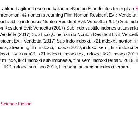
 silahkan bagikan keseruan kalian meNonton Film di situs terlengkap
S
at menonton! 😀 nonton streaming Film Nonton Resident Evil: Vendett
ad subtitle indonesia Nonton Resident Evil: Vendetta (2017) Sub Indo
n Resident Evil: Vendetta (2017) Sub Indo subtitle indonesia ,Layar
Vendetta (2017) Sub Indo ,Cinemaindo Nonton Resident Evil: Vendett
dent Evil: Vendetta (2017) Sub Indo indoxxi, lk21 indoxxi, nonton film
esia, streaming film indoxxi, indoxxi 2019, indoxxi semi, link indoxxi t
oxxi, layarkaca21 lk21 indoxxi, indoxxi cx, indoxxi, lk21 indoxxi 2019,
ilm indo, lk21 indoxxi sub indonesia, film semi indoxxi terbaru 2018, i
xi, lk21 indoxxi sub indo 2019, film semi no sensor indoxxi terbaru
,
Science Fiction