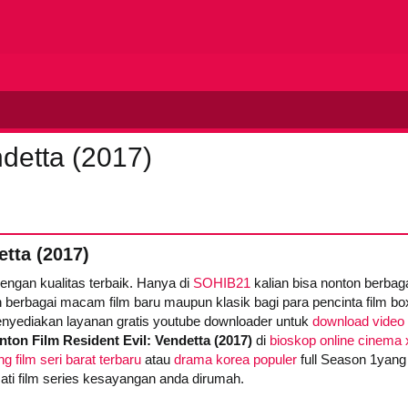
ndetta (2017)
etta (2017)
dengan kualitas terbaik. Hanya di
SOHIB21
kalian bisa nonton berba
 berbagai macam film baru maupun klasik bagi para pencinta film box 
yediakan layanan gratis youtube downloader untuk
download video 
nton Film Resident Evil: Vendetta (2017)
di
bioskop online cinema 
g film seri barat terbaru
atau
drama korea populer
full Season 1yang
mati film series kesayangan anda dirumah.