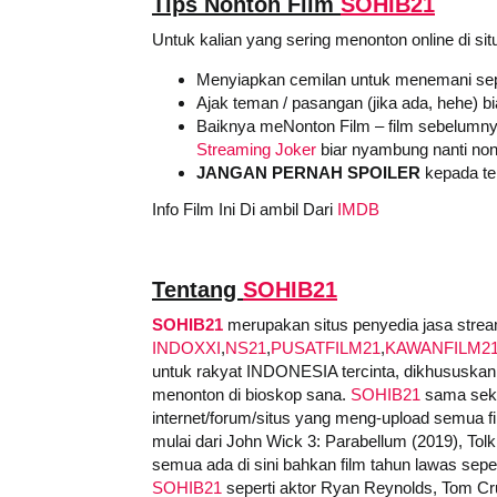
Tips Nonton Film
SOHIB21
Untuk kalian yang sering menonton online di sit
Menyiapkan cemilan untuk menemani sep
Ajak teman / pasangan (jika ada, hehe) b
Baiknya meNonton Film – film sebelumny
Streaming Joker
biar nyambung nanti non
JANGAN PERNAH SPOILER
kepada tem
Info Film Ini Di ambil Dari
IMDB
Tentang
SOHIB21
SOHIB21
merupakan situs penyedia jasa stream
INDOXXI
,
NS21
,
PUSATFILM21
,
KAWANFILM2
untuk rakyat INDONESIA tercinta, dikhususkan 
menonton di bioskop sana.
SOHIB21
sama sekal
internet/forum/situs yang meng-upload semua film
mulai dari John Wick 3: Parabellum (2019), Tolk
semua ada di sini bahkan film tahun lawas sepert
SOHIB21
seperti aktor Ryan Reynolds, Tom Cru