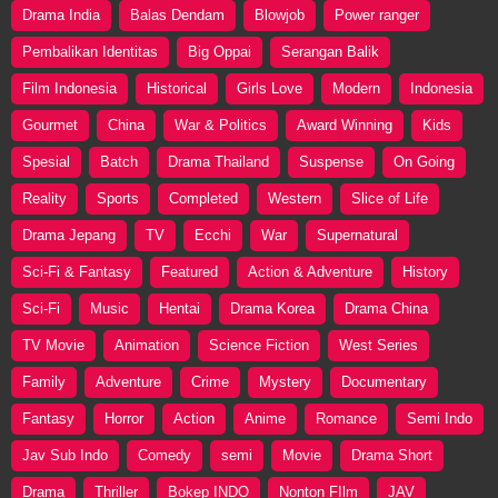
Drama India
Balas Dendam
Blowjob
Power ranger
Pembalikan Identitas
Big Oppai
Serangan Balik
Film Indonesia
Historical
Girls Love
Modern
Indonesia
Gourmet
China
War & Politics
Award Winning
Kids
Spesial
Batch
Drama Thailand
Suspense
On Going
Reality
Sports
Completed
Western
Slice of Life
Drama Jepang
TV
Ecchi
War
Supernatural
Sci-Fi & Fantasy
Featured
Action & Adventure
History
Sci-Fi
Music
Hentai
Drama Korea
Drama China
TV Movie
Animation
Science Fiction
West Series
Family
Adventure
Crime
Mystery
Documentary
Fantasy
Horror
Action
Anime
Romance
Semi Indo
Jav Sub Indo
Comedy
semi
Movie
Drama Short
Drama
Thriller
Bokep INDO
Nonton FIlm
JAV