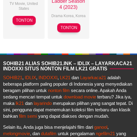
Ladder Season
TV Movie
,
United
4 (2023)
States
Drama Korea
,
Korea
Mark
TONTON
Jean
21
TONTON
May
2018
SOHIB21 ALIAS SOHIB21.INK – IDLIX – LAYARKACA21
INDOXXI SITUS NONTON FILM LK21 GRATIS
SOHIB21
,
IDLIX
,
INDOXXI
,
LK21
dan
Layarkaca21
adalah
beberapa platform paling populer di Indonesia yang menyediakan
beragam pilihan untuk
nonton film
secara online. Apakah Anda
sedang mencari tempat untuk
download movie
terbaru? Jika iya,
maka
lk21
dan
layarindo
merupakan pilihan yang sangat tepat. Di
sini, pengguna dapat menemukan koleksi film terbaru dan klasik
bahkan
film semi
yang dapat diakses dengan mudah.
Selain itu, Anda juga bisa menjelajahi film dari
ganool
,
melongmovie
, dan
dutafilm
untuk pengalaman
ngefilm21
yang