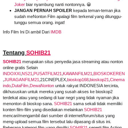
Joker
biar nyambung nanti nontonnya. 😀
JANGAN PERNAH SPOILER
kepada teman-teman jika
sudah meNonton Film apalagi film terkenal yang ditunggu-
tunggu semua orang. ingat!
Info Film Ini Di ambil Dari
IMDB
Tentang
SOHIB21
SOHIB21
merupakan situs penyedia jasa streaming atau nonton
online gratis Selain
INDOXXI
,
NS21
,
PUSATFILM21
,
KAWANFILM21
,
BIOSKOKEREN
,
JURAGANFILM21
,21CINEPLEX,
bioskop168
,
bioskop21
,
Cinema
indo
,
DutaFilm,
DewaNonton
untuk rakyat INDONESIA tercinta,
dikhususkan untuk mereka yang susah akses ke bioskop2
terdekat atau yang sedang di luar negri yang tidak nyaman jika
menonton di bioskop sana.
SOHIB21
sama sekali tidak memiliki
konten film-film yang disediakan melainkan
SOHIB21
mencari/mengambil dari sumber di internet/forum/situs yang
meng-upload semua film tersebut lalu dipasang di situs ini.
Beberapa kategori film yang dimiliki
SOHIB21
seperti film Action,