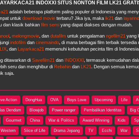
– LAYARKACA21 INDOXXI SITUS NONTON FILM LK21 GRATI
ca21
adalah beberapa platform paling populer di Indonesia yang men
empat untuk
download movie
terbaru? Jika iya, maka
lk21
dan
layarin
u dan klasik bahkan
film semi
yang dapat diakses dengan mudah.
anool
,
melongmovie
, dan
dutafilm
untuk pengalaman
ngefilm21
yang l
jungi
indofilm
dan
cinemaindo
, di mana berbagai film terbaik tersedi
LIX
, dan
Layarkaca21
memenuhi kebutuhan pecinta film di Indonesi
g ditawarkan di
Savefilm21
dan
INDOXXI
, termasuk kemudahan dala
bih seru dan menghibur di
Rebahin
dan
LK21
. Dengan semua kemudah
k saja.
ive Action
DongHua
OVA
Boys Love
Upcoming
Life
A
las Dendam
Blowjob
Power ranger
Pembalikan Identitas
Big 
Gourmet
China
War & Politics
Award Winning
Kids
Sp
Western
Slice of Life
Drama Jepang
TV
Ecchi
War
S