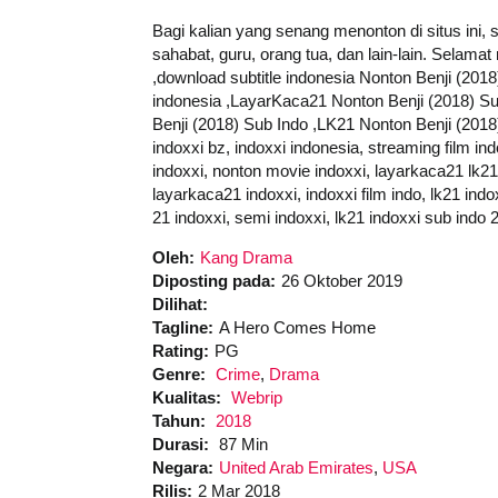
Bagi kalian yang senang menonton di situs ini,
sahabat, guru, orang tua, dan lain-lain. Selam
,download subtitle indonesia Nonton Benji (2018
indonesia ,LayarKaca21 Nonton Benji (2018) Su
Benji (2018) Sub Indo ,LK21 Nonton Benji (2018) S
indoxxi bz, indoxxi indonesia, streaming film ind
indoxxi, nonton movie indoxxi, layarkaca21 lk21 i
layarkaca21 indoxxi, indoxxi film indo, lk21 indox
21 indoxxi, semi indoxxi, lk21 indoxxi sub indo 
Oleh:
Kang Drama
Diposting pada:
26 Oktober 2019
Dilihat:
Tagline:
A Hero Comes Home
Rating:
PG
Genre:
Crime
,
Drama
Kualitas:
Webrip
Tahun:
2018
Durasi:
87 Min
Negara:
United Arab Emirates
,
USA
Rilis:
2 Mar 2018