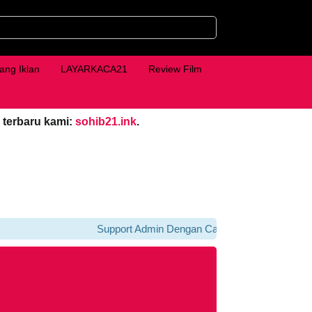
ang Iklan
LAYARKACA21
Review Film
 terbaru kami:
sohib21.ink
.
Support Admin Dengan Cara Klik iklan Di bawah Pl