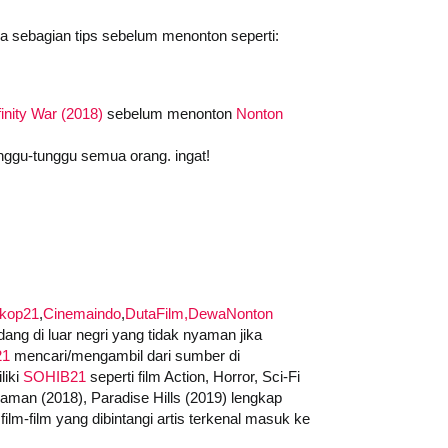
da sebagian tips sebelum menonton seperti:
inity War (2018)
sebelum menonton
Nonton
nggu-tunggu semua orang. ingat!
skop21
,
Cinemaindo
,
DutaFilm,
DewaNonton
ng di luar negri yang tidak nyaman jika
21
mencari/mengambil dari sumber di
liki
SOHIB21
seperti film Action, Horror, Sci-Fi
quaman (2018), Paradise Hills (2019) lengkap
ilm-film yang dibintangi artis terkenal masuk ke