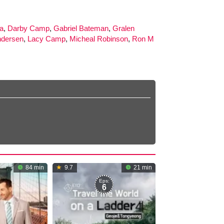
na
,
Darby Camp
,
Gabriel Bateman
,
Gralen
ndersen
,
Lacy Camp
,
Micheal Robinson
,
Ron M
84 min
9.7
21 min
Eps:
6