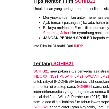
Tips Nonton Film
SOHIB21
Untuk kalian yang sering menonton online di sit
Menyiapkan cemilan untuk menemani sep
Ajak teman / pasangan (jika ada, hehe) b
Baiknya meNonton Film – film sebelumny
Streaming Joker
biar nyambung nanti non
JANGAN PERNAH SPOILER
kepada tem
Info Film Ini Di ambil Dari
IMDB
Tentang
SOHIB21
SOHIB21
merupakan situs penyedia jasa stream
INDOXXI
,
NS21
,
PUSATFILM21
,
KAWANFILM2
untuk rakyat INDONESIA tercinta, dikhususkan 
menonton di bioskop sana.
SOHIB21
sama sekal
internet/forum/situs yang meng-upload semua film
mulai dari John Wick 3: Parabellum (2019), Tolk
semua ada di sini bahkan film tahun lawas sepert
SOHIB21
seperti aktor Ryan Reynolds, Tom Cru