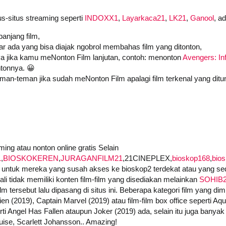
us-situs streaming seperti
INDOXX1
,
Layarkaca21
,
LK21
,
Ganool
, a
anjang film,
iar ada yang bisa diajak ngobrol membahas film yang ditonton,
a jika kamu meNonton Film lanjutan, contoh: menonton
Avengers: Inf
tonnya. 😀
an-teman jika sudah meNonton Film apalagi film terkenal yang ditu
ing atau nonton online gratis Selain
1
,
BIOSKOKEREN
,
JURAGANFILM21
,21CINEPLEX,
bioskop168
,
bio
untuk mereka yang susah akses ke bioskop2 terdekat atau yang seda
i tidak memiliki konten film-film yang disediakan melainkan
SOHIB
 tersebut lalu dipasang di situs ini. Beberapa kategori film yang dimi
ien (2019), Captain Marvel (2019) atau film-film box office seperti A
i Angel Has Fallen ataupun Joker (2019) ada, selain itu juga banyak f
ise, Scarlett Johansson.. Amazing!