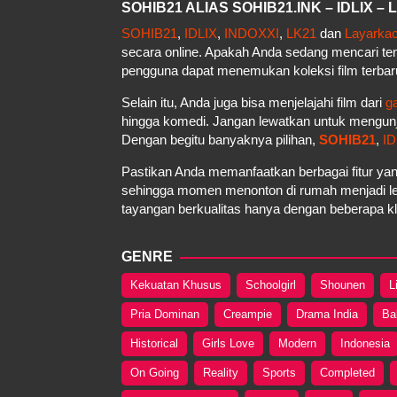
SOHIB21 ALIAS SOHIB21.INK – IDLIX 
SOHIB21
,
IDLIX
,
INDOXXI
,
LK21
dan
Layarka
secara online. Apakah Anda sedang mencari t
pengguna dapat menemukan koleksi film terbar
Selain itu, Anda juga bisa menjelajahi film dari
g
hingga komedi. Jangan lewatkan untuk mengun
Dengan begitu banyaknya pilihan,
SOHIB21
,
ID
Pastikan Anda memanfaatkan berbagai fitur yan
sehingga momen menonton di rumah menjadi le
tayangan berkualitas hanya dengan beberapa kli
GENRE
Kekuatan Khusus
Schoolgirl
Shounen
L
Pria Dominan
Creampie
Drama India
Ba
Historical
Girls Love
Modern
Indonesia
On Going
Reality
Sports
Completed