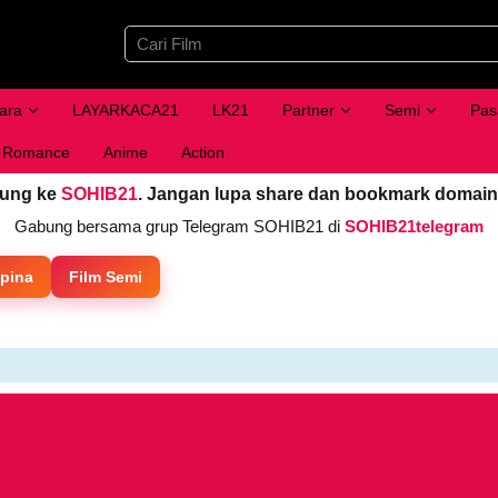
ara
LAYARKACA21
LK21
Partner
Semi
Pas
Romance
Anime
Action
jung ke
SOHIB21
. Jangan lupa share dan bookmark domain
Gabung bersama grup Telegram SOHIB21 di
SOHIB21telegram
ipina
Film Semi