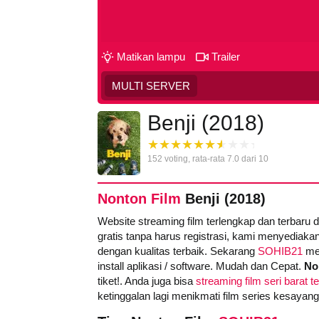
Matikan lampu
Trailer
MULTI SERVER
Benji (2018)
152
voting, rata-rata
7.0
dari 10
Nonton Film
Benji (2018)
Website streaming film terlengkap dan terbaru 
gratis tanpa harus registrasi, kami menyediakan
dengan kualitas terbaik. Sekarang
SOHIB21
men
install aplikasi / software. Mudah dan Cepat.
No
tiket!. Anda juga bisa
streaming film seri barat t
ketinggalan lagi menikmati film series kesayan