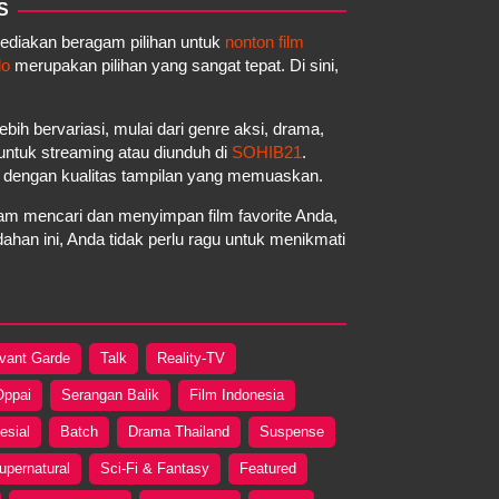
S
yediakan beragam pilihan untuk
nonton film
do
merupakan pilihan yang sangat tepat. Di sini,
ebih bervariasi, mulai dari genre aksi, drama,
a untuk streaming atau diunduh di
SOHIB21
.
a dengan kualitas tampilan yang memuaskan.
m mencari dan menyimpan film favorite Anda,
an ini, Anda tidak perlu ragu untuk menikmati
vant Garde
Talk
Reality-TV
Oppai
Serangan Balik
Film Indonesia
esial
Batch
Drama Thailand
Suspense
upernatural
Sci-Fi & Fantasy
Featured