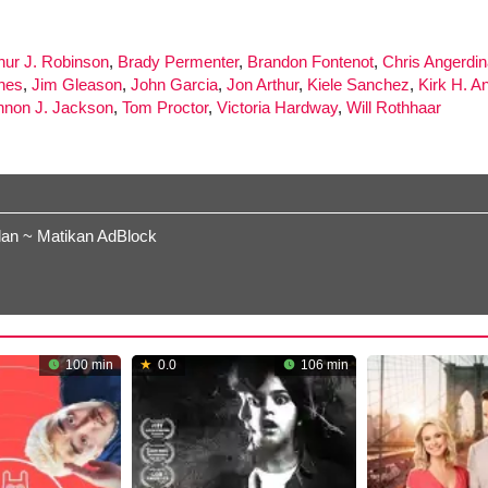
hur J. Robinson
,
Brady Permenter
,
Brandon Fontenot
,
Chris Angerdi
nes
,
Jim Gleason
,
John Garcia
,
Jon Arthur
,
Kiele Sanchez
,
Kirk H. A
non J. Jackson
,
Tom Proctor
,
Victoria Hardway
,
Will Rothhaar
lan ~ Matikan AdBlock
100 min
0.0
106 min