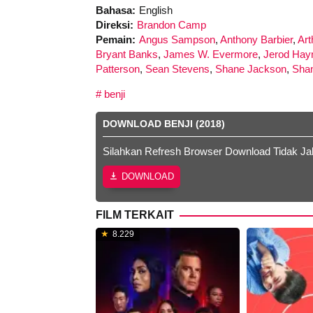
Bahasa:
English
Direksi:
Brandon Camp
Pemain:
Angus Sampson
,
Anthony Barbier
,
Art
Bryant Banks
,
James W. Evermore
,
Jerod Hay
Patterson
,
Sean Stevens
,
Shane Jackson
,
Shan
benji
DOWNLOAD BENJI (2018)
Silahkan Refresh Browser Download Tidak Ja
DOWNLOAD
FILM TERKAIT
8.229