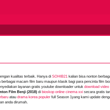
dengan kualitas terbaik. Hanya di
SOHIB21
kalian bisa nonton berba
 berbagai macam film baru maupun klasik bagi para pencinta film box 
yediakan layanan gratis youtube downloader untuk
download video 
nton Film Benji (2018)
di
bioskop online cinema xxi
secara gratis ta
erbaru
atau
drama korea populer
full Season 1yang kami update denga
gan anda dirumah.