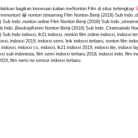
 silahkan bagikan keseruan kalian meNonton Film di situs terlengkap
S
at menonton! 😀 nonton streaming Film Nonton Benji (2018) Sub Indo 
) Sub Indo ,nonton online Film Nonton Benji (2018) Sub Indo ,streami
b Indo ,BioskopKeren Nonton Benji (2018) Sub Indo ,Cinemaindo Non
ub Indo indoxxi, lk21 indoxxi, nonton film online indoxxi, indoxxi ter
oxxi, indoxxi 2019, indoxxi semi, link indoxxi terbaru, nonton film indo
ndoxxi, indoxxi cx, indoxxi, lk21 indoxxi 2019, indoxxi lite, indoxxi l
xi sub indonesia, film semi indoxxi terbaru 2018, indoxxi indo, film ind
2019, film semi no sensor indoxxi terbaru