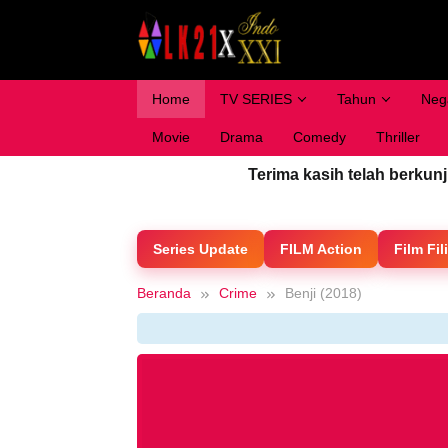
Loncat
ke
konten
Home
TV SERIES
Tahun
Neg
Movie
Drama
Comedy
Thriller
Terima kasih telah berkun
Series Update
FILM Action
Film Fil
Beranda
Crime
Benji (2018)