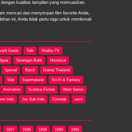
a dengan kualitas tampilan yang memuaskan.
m mencari dan menyimpan film favorite Anda,
an ini, Anda tidak perlu ragu untuk menikmati
vant Garde
Talk
Reality-TV
Oppai
Serangan Balik
Historical
Spesial
Batch
Drama Thailand
War
Supernatural
Sci-Fi & Fantasy
Animation
Science Fiction
West Series
emi Indo
Jav Sub Indo
Comedy
semi
1937
1938
1939
1940
1941