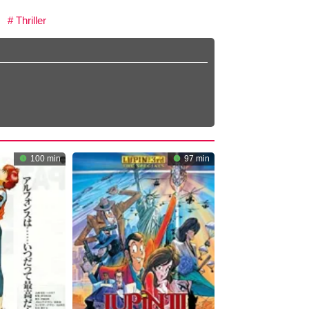
Thriller
100 min
97 min