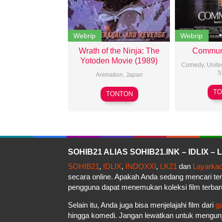
Webrip
Webrip
Wrath of the Ninja: The
Communi
Yotoden Movie (1989)
Comedy
,
Unite
S
Animation
,
Japan
Osamu
TO
TONTON
Yamasaki
SOHIB21 ALIAS SOHIB21.INK – IDLIX 
SOHIB21
,
IDLIX
,
INDOXXI
,
LK21
dan
Layarka
secara online. Apakah Anda sedang mencari t
pengguna dapat menemukan koleksi film terbar
Selain itu, Anda juga bisa menjelajahi film dari
g
hingga komedi. Jangan lewatkan untuk mengun