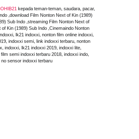
OHIB21
kepada teman-teman, saudara, pacar,
Indo ,download Film Nonton Next of Kin (1989)
989) Sub Indo ,streaming Film Nonton Next of
t of Kin (1989) Sub Indo ,Cinemaindo Nonton
oxxi, lk21 indoxxi, nonton film online indoxxi,
019, indoxxi semi, link indoxxi terbaru, nonton
, indoxxi, lk21 indoxxi 2019, indoxxi lite,
 film semi indoxxi terbaru 2018, indoxxi indo,
i no sensor indoxxi terbaru