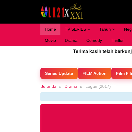
Loncat
ke
konten
Home
TV SERIES
Tahun
Neg
Movie
Drama
Comedy
Thriller
Terima kasih telah berkun
Series Update
FILM Action
Film Fil
Beranda
Drama
Logan (2017)