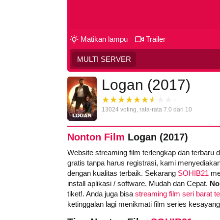
Matikan lampu
Trailer
MULTI SERVER
Logan (2017)
13024
voting, rata-rata
7.0
dari 10
Nonton Film
Logan (2017)
Website streaming film terlengkap dan terbaru 
gratis tanpa harus registrasi, kami menyediakan
dengan kualitas terbaik. Sekarang
SOHIB21
men
install aplikasi / software. Mudah dan Cepat.
No
tiket!. Anda juga bisa
streaming film seri barat t
ketinggalan lagi menikmati film series kesayan