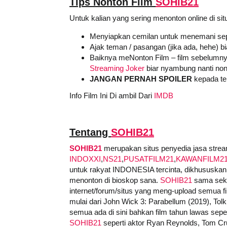
Tips Nonton Film
SOHIB21
Untuk kalian yang sering menonton online di sit
Menyiapkan cemilan untuk menemani sep
Ajak teman / pasangan (jika ada, hehe) b
Baiknya meNonton Film – film sebelumny
Streaming Joker
biar nyambung nanti non
JANGAN PERNAH SPOILER
kepada tem
Info Film Ini Di ambil Dari
IMDB
Tentang
SOHIB21
SOHIB21
merupakan situs penyedia jasa stream
INDOXXI
,
NS21
,
PUSATFILM21
,
KAWANFILM2
untuk rakyat INDONESIA tercinta, dikhususkan 
menonton di bioskop sana.
SOHIB21
sama sekal
internet/forum/situs yang meng-upload semua film
mulai dari John Wick 3: Parabellum (2019), Tolk
semua ada di sini bahkan film tahun lawas sepert
SOHIB21
seperti aktor Ryan Reynolds, Tom Cru