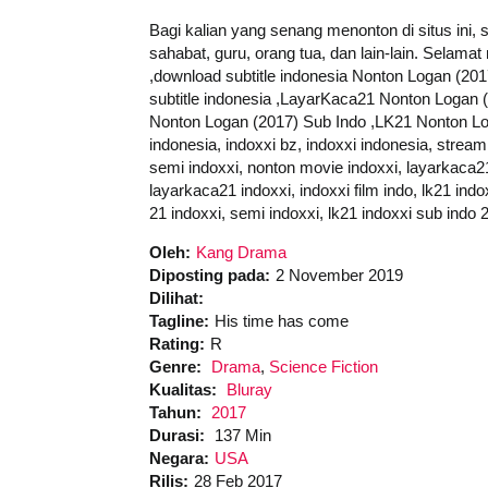
Bagi kalian yang senang menonton di situs ini,
sahabat, guru, orang tua, dan lain-lain. Sela
,download subtitle indonesia Nonton Logan (20
subtitle indonesia ,LayarKaca21 Nonton Logan
Nonton Logan (2017) Sub Indo ,LK21 Nonton Logan 
indonesia, indoxxi bz, indoxxi indonesia, streamin
semi indoxxi, nonton movie indoxxi, layarkaca21 l
layarkaca21 indoxxi, indoxxi film indo, lk21 indox
21 indoxxi, semi indoxxi, lk21 indoxxi sub indo 
Oleh:
Kang Drama
Diposting pada:
2 November 2019
Dilihat:
Tagline:
His time has come
Rating:
R
Genre:
Drama
,
Science Fiction
Kualitas:
Bluray
Tahun:
2017
Durasi:
137 Min
Negara:
USA
Rilis:
28 Feb 2017