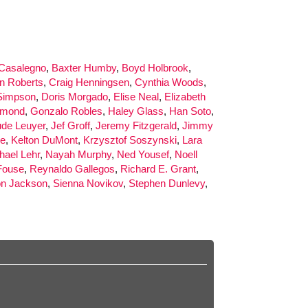
 Casalegno
,
Baxter Humby
,
Boyd Holbrook
,
on Roberts
,
Craig Henningsen
,
Cynthia Woods
,
Simpson
,
Doris Morgado
,
Elise Neal
,
Elizabeth
mmond
,
Gonzalo Robles
,
Haley Glass
,
Han Soto
,
ude Leuyer
,
Jef Groff
,
Jeremy Fitzgerald
,
Jimmy
ne
,
Kelton DuMont
,
Krzysztof Soszynski
,
Lara
hael Lehr
,
Nayah Murphy
,
Ned Yousef
,
Noell
Fouse
,
Reynaldo Gallegos
,
Richard E. Grant
,
n Jackson
,
Sienna Novikov
,
Stephen Dunlevy
,