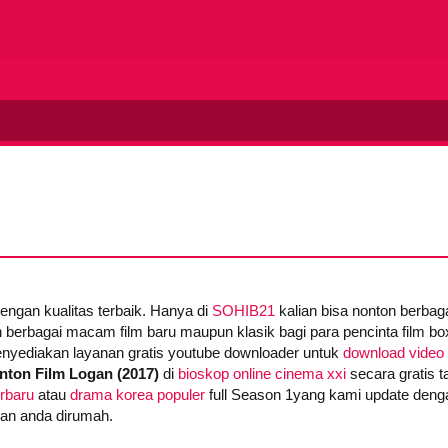
dengan kualitas terbaik. Hanya di
SOHIB21
kalian bisa nonton berba
 berbagai macam film baru maupun klasik bagi para pencinta film box 
yediakan layanan gratis youtube downloader untuk
download video 
nton Film Logan (2017)
di
bioskop online cinema xxi
secara gratis t
erbaru
atau
drama korea populer
full Season 1yang kami update denga
gan anda dirumah.