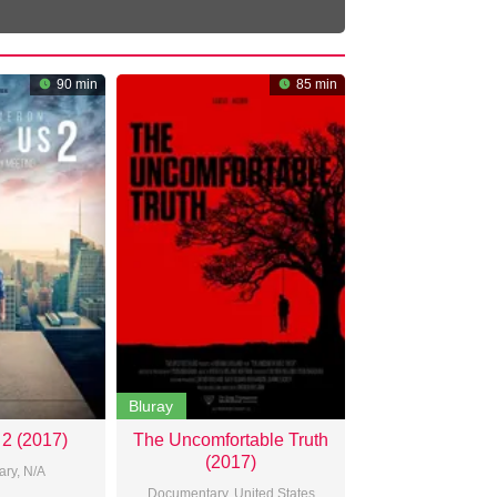
90 min
85 min
Bluray
2 (2017)
The Uncomfortable Truth
(2017)
ary
,
N/A
Documentary
,
United States