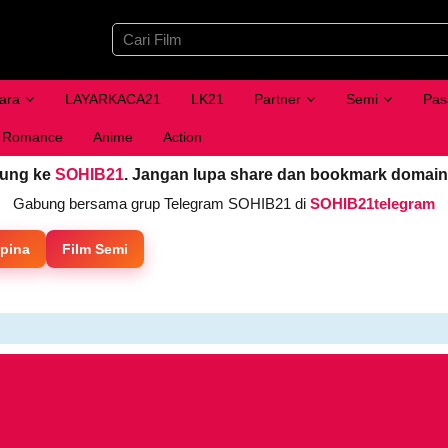
ara
LAYARKACA21
LK21
Partner
Semi
Pas
Romance
Anime
Action
jung ke
SOHIB21
. Jangan lupa share dan bookmark domain
Gabung bersama grup Telegram SOHIB21 di
SOHIB21telegram
ipina
Film Semi