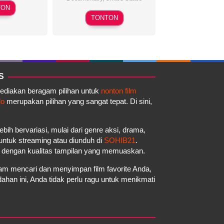
N/A
TON
Loki
TONTON
Mulholland
S
yediakan beragam pilihan untuk
nonton film
do
merupakan pilihan yang sangat tepat. Di sini,
ebih bervariasi, mulai dari genre aksi, drama,
a untuk streaming atau diunduh di
SOHIB21
.
a dengan kualitas tampilan yang memuaskan.
m mencari dan menyimpan film favorite Anda,
an ini, Anda tidak perlu ragu untuk menikmati