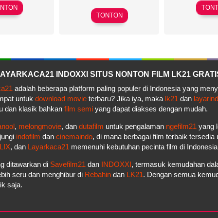
Evan
NTON
TON
Marta
Tramel
TONTON
Prus
– LAYARKACA21 INDOXXI SITUS NONTON FILM LK21 GRATI
ca21
adalah beberapa platform paling populer di Indonesia yang men
empat untuk
download movie
terbaru? Jika iya, maka
lk21
dan
layarin
u dan klasik bahkan
film semi
yang dapat diakses dengan mudah.
anool
,
melongmovie
, dan
dutafilm
untuk pengalaman
ngefilm21
yang l
jungi
indofilm
dan
cinemaindo
, di mana berbagai film terbaik tersedi
LIX
, dan
Layarkaca21
memenuhi kebutuhan pecinta film di Indonesi
g ditawarkan di
Savefilm21
dan
INDOXXI
, termasuk kemudahan dala
bih seru dan menghibur di
Rebahin
dan
LK21
. Dengan semua kemudah
k saja.