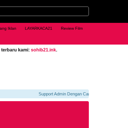
ang Iklan
LAYARKACA21
Review Film
 terbaru kami:
sohib21.ink
.
Support Admin Dengan Cara Klik iklan Di bawah Pla