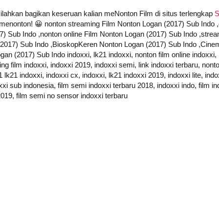
 silahkan bagikan keseruan kalian meNonton Film di situs terlengkap
S
mat menonton! 😀 nonton streaming Film Nonton Logan (2017) Sub Indo
17) Sub Indo ,nonton online Film Nonton Logan (2017) Sub Indo ,stre
 (2017) Sub Indo ,BioskopKeren Nonton Logan (2017) Sub Indo ,Cine
(2017) Sub Indo indoxxi, lk21 indoxxi, nonton film online indoxxi, in
g film indoxxi, indoxxi 2019, indoxxi semi, link indoxxi terbaru, nonton
k21 indoxxi, indoxxi cx, indoxxi, lk21 indoxxi 2019, indoxxi lite, ind
xi sub indonesia, film semi indoxxi terbaru 2018, indoxxi indo, film ind
2019, film semi no sensor indoxxi terbaru