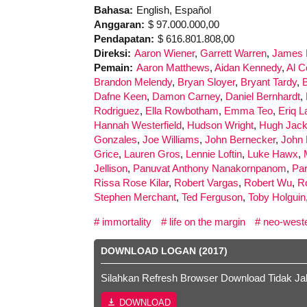
Bahasa:
English, Español
Anggaran:
$ 97.000.000,00
Pendapatan:
$ 616.801.808,00
Direksi:
Aaron Wiener
,
Garrett Warren
,
James 
Pemain:
Aaron Matthews
,
Aidan Kennedy
,
Al C
Brandon Melendy
,
Bryan Sloyer
,
Bryant Tardy
,
Dafne Keen
,
Damon Carney
,
Daniel Bernhardt
,
Rodriguez
,
Ella Rowbotham
,
Emma Teo
,
Eriq L
Hannah Westerfield
,
Hudson Wright
,
Hugh Jac
Gonzales
,
Joe Williams
,
John Bernecker
,
John
Grice
,
Lauren Gros
,
Lennie Loftin
,
Luke Hawx
,
Jellison
,
Panuvat Anthony Nanakornpanom
,
Par
Rissa Rose Kilar
,
Robert Vargas
,
Robert Wu
,
R
Stephen Merchant
,
Ted Ferguson
,
Toby Holguin
immortality
life on the margin
neo-west
DOWNLOAD LOGAN (2017)
Silahkan Refresh Browser Download Tidak Ja
DOWNLOAD