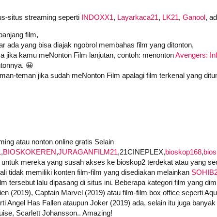
us-situs streaming seperti
INDOXX1
,
Layarkaca21
,
LK21
,
Ganool
, a
anjang film,
iar ada yang bisa diajak ngobrol membahas film yang ditonton,
a jika kamu meNonton Film lanjutan, contoh: menonton
Avengers: Inf
tonnya. 😀
an-teman jika sudah meNonton Film apalagi film terkenal yang ditu
ing atau nonton online gratis Selain
1
,
BIOSKOKEREN
,
JURAGANFILM21
,21CINEPLEX,
bioskop168
,
bio
untuk mereka yang susah akses ke bioskop2 terdekat atau yang seda
i tidak memiliki konten film-film yang disediakan melainkan
SOHIB
 tersebut lalu dipasang di situs ini. Beberapa kategori film yang dimi
ien (2019), Captain Marvel (2019) atau film-film box office seperti A
i Angel Has Fallen ataupun Joker (2019) ada, selain itu juga banyak f
ise, Scarlett Johansson.. Amazing!