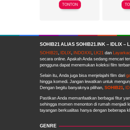
Ali
TONTON
TO
Soozandeh
SOHIB21 ALIAS SOHIB21.INK – IDLIX 
SOHIB21
,
IDLIX
,
INDOXXI
,
LK21
dan
Layarka
secara online. Apakah Anda sedang mencari t
pengguna dapat menemukan koleksi film terbar
Selain itu, Anda juga bisa menjelajahi film dari
g
hingga komedi. Jangan lewatkan untuk mengun
Dengan begitu banyaknya pilihan,
SOHIB21
,
ID
Pastikan Anda memanfaatkan berbagai fitur yan
sehingga momen menonton di rumah menjadi le
tayangan berkualitas hanya dengan beberapa kli
GENRE