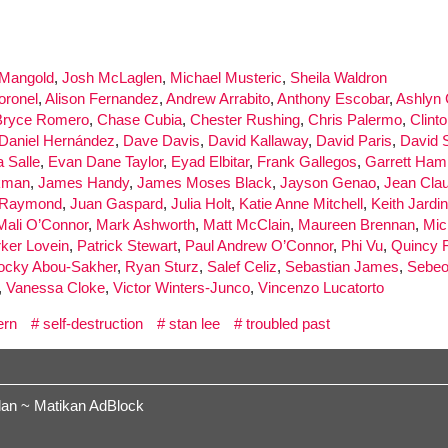
Mangold
,
Josh McLaglen
,
Michael Musteric
,
Sheila Waldron
oronel
,
Alison Fernandez
,
Andrew Arrabito
,
Anthony Escobar
,
Ashlyn
Bryce Romero
,
Chase Cubia
,
Chester Rushing
,
Chris Palermo
,
Clint
Daniel Hernández
,
Dave Davis
,
David Kallaway
,
David Paris
,
David 
a Salle
,
Evan Dane Taylor
,
Eyad Elbitar
,
Frank Gallegos
,
Garrett Ha
kman
,
James Handy
,
James Moses Black
,
Jayson Genao
,
Jean Cla
 Raymond
,
Juan Gaspard
,
Julia Holt
,
Katie Anne Mitchell
,
Keith Jardi
Mali O’Connor
,
Mark Ashworth
,
Matt McClain
,
Maureen Brennan
,
Mic
ker Lovein
,
Patrick Stewart
,
Paul Andrew O’Connor
,
Phi Vu
,
Quincy 
ocky Abou-Sakher
,
Ryan Sturz
,
Salef Celiz
,
Sebastian James
,
Sebeo
,
Vanessa Cloke
,
Victor Winters-Junco
,
Vincenzo Lucatorto
ern
self-destruction
stan lee
troubled past
lan ~ Matikan AdBlock