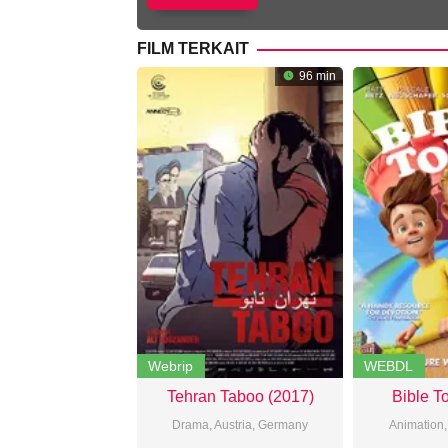
FILM TERKAIT
96 min
Webrip
WEBDL
Tehran Taboo (2017)
Bible T
Drama
,
Austria
,
Germany
Animation