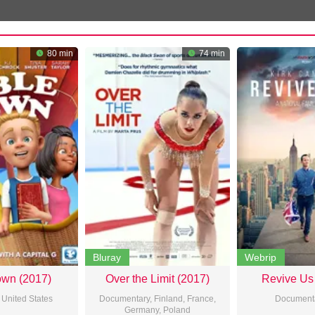
80 min
74 min
Bluray
Webrip
own (2017)
Over the Limit (2017)
Revive Us 
,
United States
Documentary
,
Finland
,
France
,
Document
Germany
,
Poland