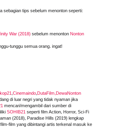
da sebagian tips sebelum menonton seperti:
inity War (2018)
sebelum menonton
Nonton
nggu-tunggu semua orang. ingat!
skop21
,
Cinemaindo
,
DutaFilm,
DewaNonton
ng di luar negri yang tidak nyaman jika
21
mencari/mengambil dari sumber di
liki
SOHIB21
seperti film Action, Horror, Sci-Fi
quaman (2018), Paradise Hills (2019) lengkap
ilm-film yang dibintangi artis terkenal masuk ke