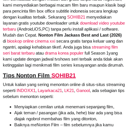
kami menyediakan berbagai macam film baru maupun klasik bagi
para pencinta film box office subtitle indonesia secara lengkap
dengan kualitas terbaik. Sekarang
SOHIB21
menyediakan
layanan gratis youtube downloader untuk
download video youtube
terbaru
(Android,iOS,PC) tanpa perlu install aplikasi / software.
Mudah dan Cepat.
Nonton Film Jackass Best and Last (2026)
di
bioskop online cinema xxi
secara gratis tanpa keluar uang dan
ngantri, apalagi kehabisan tiket!. Anda juga bisa
streaming film
seri barat terbaru
atau
drama korea populer
full Season 1yang
kami update dengan jadwal tvshows seri terbaik anda tidak akan
ketinggalan lagi menikmati film series kesayangan anda dirumah.
Tips Nonton Film
SOHIB21
Untuk kalian yang sering menonton online di situs-situs streaming
seperti
INDOXX1
,
Layarkaca21
,
LK21
,
Ganool
, ada sebagian tips
sebelum menonton seperti:
Menyiapkan cemilan untuk menemani sepanjang film,
Ajak teman / pasangan (jika ada, hehe) biar ada yang bisa
diajak ngobrol membahas film yang ditonton,
Baiknya meNonton Film – film sebelumnya jika kamu