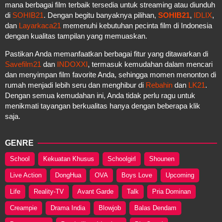
mana berbagai film terbaik tersedia untuk streaming atau diunduh
di
SOHIB21
. Dengan begitu banyaknya pilihan,
SOHIB21
,
IDLIX
,
dan
Layarkaca21
memenuhi kebutuhan pecinta film di Indonesia
dengan kualitas tampilan yang memuaskan.
Pastikan Anda memanfaatkan berbagai fitur yang ditawarkan di
Savefilm21
dan
INDOXXI
, termasuk kemudahan dalam mencari
dan menyimpan film favorite Anda, sehingga momen menonton di
rumah menjadi lebih seru dan menghibur di
Rebahin
dan
LK21
.
Dengan semua kemudahan ini, Anda tidak perlu ragu untuk
menikmati tayangan berkualitas hanya dengan beberapa klik
saja.
GENRE
School
Kekuatan Khusus
Schoolgirl
Shounen
Live Action
DongHua
OVA
Boys Love
Upcoming
Life
Reality-TV
Avant Garde
Talk
Pria Dominan
Creampie
Drama India
Blowjob
Balas Dendam