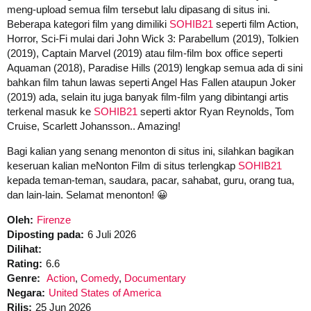
meng-upload semua film tersebut lalu dipasang di situs ini.
Beberapa kategori film yang dimiliki
SOHIB21
seperti film Action,
Horror, Sci-Fi mulai dari John Wick 3: Parabellum (2019), Tolkien
(2019), Captain Marvel (2019) atau film-film box office seperti
Aquaman (2018), Paradise Hills (2019) lengkap semua ada di sini
bahkan film tahun lawas seperti Angel Has Fallen ataupun Joker
(2019) ada, selain itu juga banyak film-film yang dibintangi artis
terkenal masuk ke
SOHIB21
seperti aktor Ryan Reynolds, Tom
Cruise, Scarlett Johansson.. Amazing!
Bagi kalian yang senang menonton di situs ini, silahkan bagikan
keseruan kalian meNonton Film di situs terlengkap
SOHIB21
kepada teman-teman, saudara, pacar, sahabat, guru, orang tua,
dan lain-lain. Selamat menonton! 😀
Oleh:
Firenze
Diposting pada:
6 Juli 2026
Dilihat:
Rating:
6.6
Genre:
Action
,
Comedy
,
Documentary
Negara:
United States of America
Rilis:
25 Jun 2026