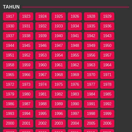
TAHUN
1917
1923
1924
1925
1926
1928
1929
1930
1931
1932
1933
1934
1935
1936
1937
1938
1939
1940
1941
1942
1943
1944
1945
1946
1947
1948
1949
1950
1951
1952
1953
1954
1955
1956
1957
1958
1959
1960
1961
1962
1963
1964
1965
1966
1967
1968
1969
1970
1971
1972
1973
1974
1975
1976
1977
1978
1979
1980
1981
1982
1983
1984
1985
1986
1987
1988
1989
1990
1991
1992
1993
1994
1995
1996
1997
1998
1999
2000
2001
2002
2003
2004
2005
2006