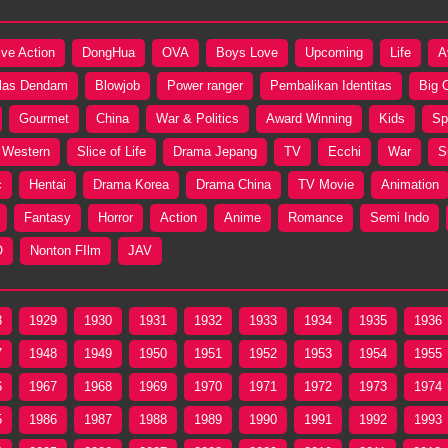
ive Action
DongHua
OVA
Boys Love
Upcoming
Life
A
las Dendam
Blowjob
Power ranger
Pembalikan Identitas
Big 
Gourmet
China
War & Politics
Award Winning
Kids
Sp
Western
Slice of Life
Drama Jepang
TV
Ecchi
War
S
c
Hentai
Drama Korea
Drama China
TV Movie
Animation
Fantasy
Horror
Action
Anime
Romance
Semi Indo
O
Nonton FIlm
JAV
8
1929
1930
1931
1932
1933
1934
1935
1936
7
1948
1949
1950
1951
1952
1953
1954
1955
6
1967
1968
1969
1970
1971
1972
1973
1974
5
1986
1987
1988
1989
1990
1991
1992
1993