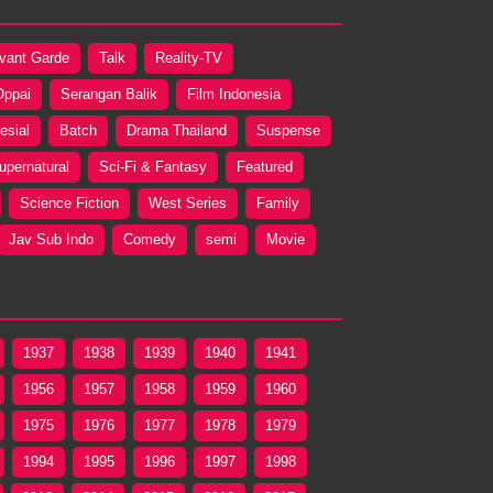
vant Garde
Talk
Reality-TV
Oppai
Serangan Balik
Film Indonesia
esial
Batch
Drama Thailand
Suspense
upernatural
Sci-Fi & Fantasy
Featured
Science Fiction
West Series
Family
Jav Sub Indo
Comedy
semi
Movie
1937
1938
1939
1940
1941
1956
1957
1958
1959
1960
1975
1976
1977
1978
1979
1994
1995
1996
1997
1998