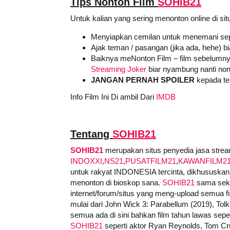
Tips Nonton Film
SOHIB21
Untuk kalian yang sering menonton online di sit
Menyiapkan cemilan untuk menemani sep
Ajak teman / pasangan (jika ada, hehe) b
Baiknya meNonton Film – film sebelumny
Streaming Joker
biar nyambung nanti non
JANGAN PERNAH SPOILER
kepada tem
Info Film Ini Di ambil Dari
IMDB
Tentang
SOHIB21
SOHIB21
merupakan situs penyedia jasa stream
INDOXXI
,
NS21
,
PUSATFILM21
,
KAWANFILM2
untuk rakyat INDONESIA tercinta, dikhususkan 
menonton di bioskop sana.
SOHIB21
sama sekal
internet/forum/situs yang meng-upload semua film
mulai dari John Wick 3: Parabellum (2019), Tolk
semua ada di sini bahkan film tahun lawas sepert
SOHIB21
seperti aktor Ryan Reynolds, Tom Cru