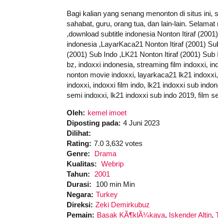
Bagi kalian yang senang menonton di situs ini,
sahabat, guru, orang tua, dan lain-lain. Selama
,download subtitle indonesia Nonton Itiraf (2001
indonesia ,LayarKaca21 Nonton Itiraf (2001) Sub
(2001) Sub Indo ,LK21 Nonton Itiraf (2001) Sub In
bz, indoxxi indonesia, streaming film indoxxi, in
nonton movie indoxxi, layarkaca21 lk21 indoxxi, 
indoxxi, indoxxi film indo, lk21 indoxxi sub indon
semi indoxxi, lk21 indoxxi sub indo 2019, film s
Oleh:
kemel imoet
Diposting pada:
4 Juni 2023
Dilihat:
Rating:
7.0 3,632 votes
Genre:
Drama
Kualitas:
Webrip
Tahun:
2001
Durasi:
100 min Min
Negara:
Turkey
Direksi:
Zeki Demirkubuz
Pemain:
Basak KÃ¶klÃ¼kaya
,
Iskender Altin
,