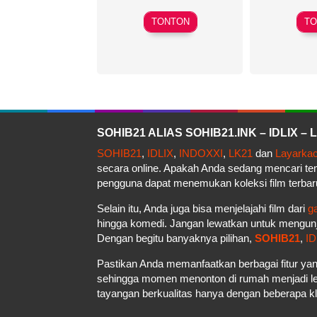
Herman
TONTON
TO
Yau
SOHIB21 ALIAS SOHIB21.INK – IDLIX 
SOHIB21
,
IDLIX
,
INDOXXI
,
LK21
dan
Layarka
secara online. Apakah Anda sedang mencari t
pengguna dapat menemukan koleksi film terbar
Selain itu, Anda juga bisa menjelajahi film dari
g
hingga komedi. Jangan lewatkan untuk mengun
Dengan begitu banyaknya pilihan,
SOHIB21
,
ID
Pastikan Anda memanfaatkan berbagai fitur yan
sehingga momen menonton di rumah menjadi le
tayangan berkualitas hanya dengan beberapa kli