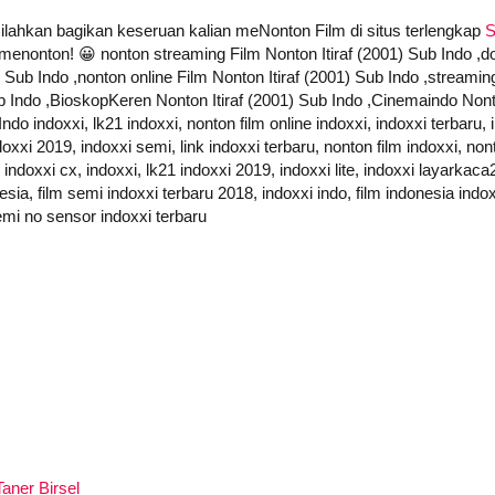
 silahkan bagikan keseruan kalian meNonton Film di situs terlengkap
S
t menonton! 😀 nonton streaming Film Nonton Itiraf (2001) Sub Indo ,d
) Sub Indo ,nonton online Film Nonton Itiraf (2001) Sub Indo ,streaming
 Indo ,BioskopKeren Nonton Itiraf (2001) Sub Indo ,Cinemaindo Nonton
do indoxxi, lk21 indoxxi, nonton film online indoxxi, indoxxi terbaru, 
doxxi 2019, indoxxi semi, link indoxxi terbaru, nonton film indoxxi, non
indoxxi cx, indoxxi, lk21 indoxxi 2019, indoxxi lite, indoxxi layarkac
esia, film semi indoxxi terbaru 2018, indoxxi indo, film indonesia indoxx
emi no sensor indoxxi terbaru
Taner Birsel