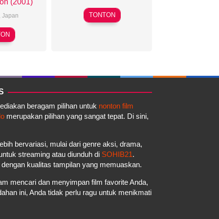
on (2001)
Sunao
TONTON
,
Japan
Katabuchi
ideki
TON
onokatsu
S
yediakan beragam pilihan untuk
nonton film
do
merupakan pilihan yang sangat tepat. Di sini,
ebih bervariasi, mulai dari genre aksi, drama,
a untuk streaming atau diunduh di
SOHIB21
.
a dengan kualitas tampilan yang memuaskan.
m mencari dan menyimpan film favorite Anda,
an ini, Anda tidak perlu ragu untuk menikmati