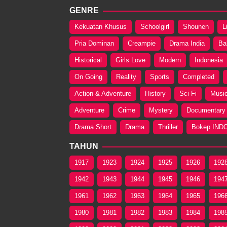
GENRE
Kekuatan Khusus
Schoolgirl
Shounen
L
Pria Dominan
Creampie
Drama India
Ba
Historical
Girls Love
Modern
Indonesia
On Going
Reality
Sports
Completed
Action & Adventure
History
Sci-Fi
Musi
Adventure
Crime
Mystery
Documentary
Drama Short
Drama
Thriller
Bokep IND
TAHUN
1917
1923
1924
1925
1926
192
1942
1943
1944
1945
1946
194
1961
1962
1963
1964
1965
196
1980
1981
1982
1983
1984
198