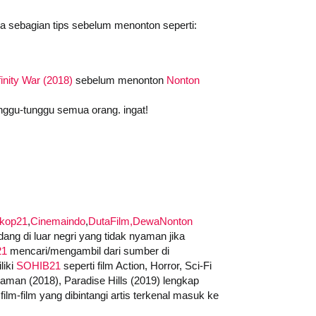
da sebagian tips sebelum menonton seperti:
inity War (2018)
sebelum menonton
Nonton
nggu-tunggu semua orang. ingat!
skop21
,
Cinemaindo
,
DutaFilm,
DewaNonton
ng di luar negri yang tidak nyaman jika
21
mencari/mengambil dari sumber di
liki
SOHIB21
seperti film Action, Horror, Sci-Fi
quaman (2018), Paradise Hills (2019) lengkap
ilm-film yang dibintangi artis terkenal masuk ke