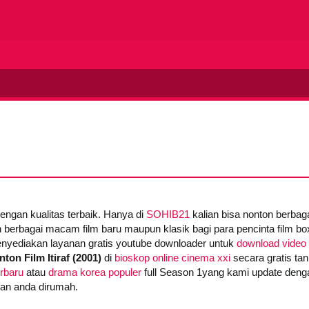
dengan kualitas terbaik. Hanya di
SOHIB21
kalian bisa nonton berba
 berbagai macam film baru maupun klasik bagi para pencinta film box 
yediakan layanan gratis youtube downloader untuk
download video 
ton Film Itiraf (2001)
di
bioskop online cinema xxi
secara gratis tan
erbaru
atau
drama korea populer
full Season 1yang kami update denga
gan anda dirumah.