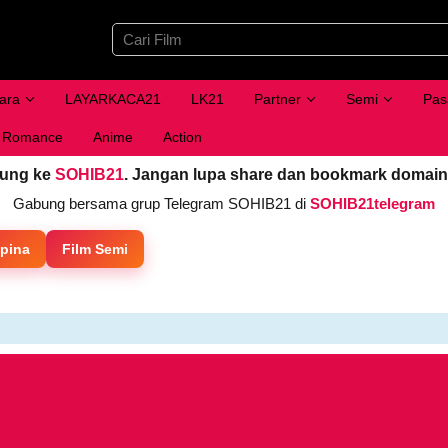
ara
LAYARKACA21
LK21
Partner
Semi
Pas
Romance
Anime
Action
jung ke
SOHIB21
. Jangan lupa share dan bookmark domain
Gabung bersama grup Telegram SOHIB21 di
SOHIB21telegram
ipina
Film Semi