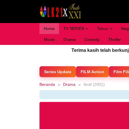
Loncat
ke
konten
Home
TV SERIES
Tahun
Neg
Movie
Drama
Comedy
Thriller
Terima kasih telah berkun
Series Update
FILM Action
Film Fil
Beranda
Drama
Itiraf (2001)