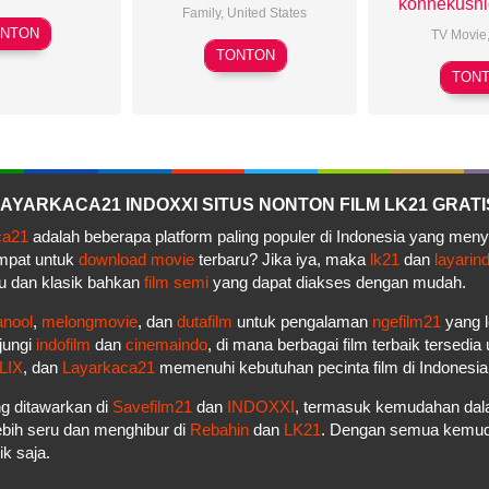
konnekushi
Family
,
United States
Bill
NTON
TV Movie
Richard
Plympton
TONTON
H
Rich
TON
T
– LAYARKACA21 INDOXXI SITUS NONTON FILM LK21 GRATI
ca21
adalah beberapa platform paling populer di Indonesia yang men
empat untuk
download movie
terbaru? Jika iya, maka
lk21
dan
layarin
u dan klasik bahkan
film semi
yang dapat diakses dengan mudah.
anool
,
melongmovie
, dan
dutafilm
untuk pengalaman
ngefilm21
yang l
jungi
indofilm
dan
cinemaindo
, di mana berbagai film terbaik tersedi
LIX
, dan
Layarkaca21
memenuhi kebutuhan pecinta film di Indonesi
g ditawarkan di
Savefilm21
dan
INDOXXI
, termasuk kemudahan dala
bih seru dan menghibur di
Rebahin
dan
LK21
. Dengan semua kemudah
k saja.