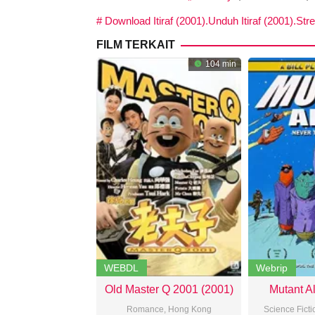
Download Itiraf (2001).Unduh Itiraf (2001).Stre
FILM TERKAIT
104 min
WEBDL
Webrip
Old Master Q 2001 (2001)
Mutant A
Romance
,
Hong Kong
Science Ficti