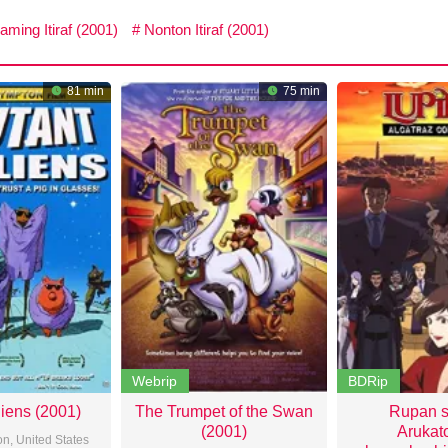
aming Itiraf (2001)
Nonton Itiraf (2001)
81 min
75 min
Webrip
BDRip
liens (2001)
The Trumpet of the Swan
Rupan s
(2001)
Arukat
on
,
United States