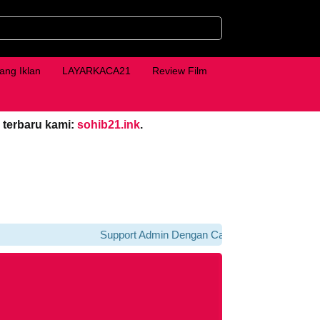
ang Iklan
LAYARKACA21
Review Film
 terbaru kami:
sohib21.ink
.
Support Admin Dengan Cara Klik iklan Di bawah Pl