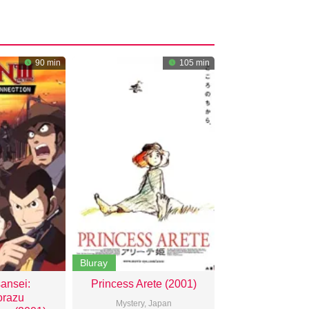
90 min
105 min
Bluray
ansei:
Princess Arete (2001)
orazu
Mystery
,
Japan