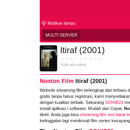
Matikan lampu
MULTI SERVER
Itiraf (2001)
Tidak ada voting
Nonton Film
Itiraf (2001)
Website streaming film terlengkap dan terbaru 
gratis tanpa harus registrasi, kami menyediakan
dengan kualitas terbaik. Sekarang
SOHIB21
men
install aplikasi / software. Mudah dan Cepat.
Non
tiket!. Anda juga bisa
streaming film seri barat t
ketinggalan lagi menikmati film series kesayan