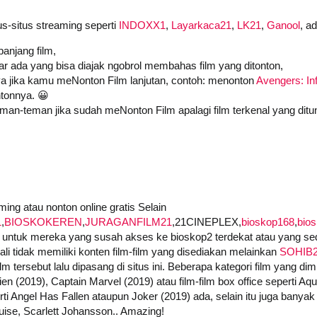
us-situs streaming seperti
INDOXX1
,
Layarkaca21
,
LK21
,
Ganool
, a
anjang film,
iar ada yang bisa diajak ngobrol membahas film yang ditonton,
a jika kamu meNonton Film lanjutan, contoh: menonton
Avengers: Inf
tonnya. 😀
an-teman jika sudah meNonton Film apalagi film terkenal yang ditu
ing atau nonton online gratis Selain
1
,
BIOSKOKEREN
,
JURAGANFILM21
,21CINEPLEX,
bioskop168
,
bio
untuk mereka yang susah akses ke bioskop2 terdekat atau yang seda
i tidak memiliki konten film-film yang disediakan melainkan
SOHIB
 tersebut lalu dipasang di situs ini. Beberapa kategori film yang dimi
ien (2019), Captain Marvel (2019) atau film-film box office seperti A
i Angel Has Fallen ataupun Joker (2019) ada, selain itu juga banyak f
ise, Scarlett Johansson.. Amazing!