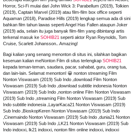
Horror, Sci-Fi mulai dari John Wick 3: Parabellum (2019), Tolkien
(2019), Captain Marvel (2019) atau film-film box office seperti
Aquaman (2018), Paradise Hills (2019) lengkap semua ada di sini
bahkan film tahun lawas seperti Angel Has Fallen ataupun Joker
(2019) ada, selain itu juga banyak film-film yang dibintangi artis
terkenal masuk ke
SOHIB21
seperti aktor Ryan Reynolds, Tom
Cruise, Scarlett Johansson.. Amazing!
Bagi kalian yang senang menonton di situs ini, silahkan bagikan
keseruan kalian meNonton Film di situs terlengkap
SOHIB21
kepada teman-teman, saudara, pacar, sahabat, guru, orang tua,
dan lain-lain. Selamat menonton! 😀 nonton streaming Film
Nonton Viswasam (2019) Sub Indo ,download Film Nonton
Viswasam (2019) Sub Indo ,download subtitle indonesia Nonton
Viswasam (2019) Sub Indo ,nonton online Film Nonton Viswasam
(2019) Sub Indo ,streaming Film Nonton Viswasam (2019) Sub
Indo subtitle indonesia ,LayarKaca21 Nonton Viswasam (2019)
Sub Indo ,BioskopKeren Nonton Viswasam (2019) Sub Indo
,Cinemaindo Nonton Viswasam (2019) Sub Indo ,dunia21 Nonton
Viswasam (2019) Sub Indo ,LK21 Nonton Viswasam (2019) Sub
Indo indoxxi, lk21 indoxxi, nonton film online indoxxi, indoxxi