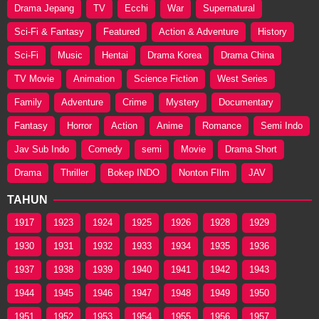
Drama Jepang
TV
Ecchi
War
Supernatural
Sci-Fi & Fantasy
Featured
Action & Adventure
History
Sci-Fi
Music
Hentai
Drama Korea
Drama China
TV Movie
Animation
Science Fiction
West Series
Family
Adventure
Crime
Mystery
Documentary
Fantasy
Horror
Action
Anime
Romance
Semi Indo
Jav Sub Indo
Comedy
semi
Movie
Drama Short
Drama
Thriller
Bokep INDO
Nonton FIlm
JAV
TAHUN
1917
1923
1924
1925
1926
1928
1929
1930
1931
1932
1933
1934
1935
1936
1937
1938
1939
1940
1941
1942
1943
1944
1945
1946
1947
1948
1949
1950
1951
1952
1953
1954
1955
1956
1957