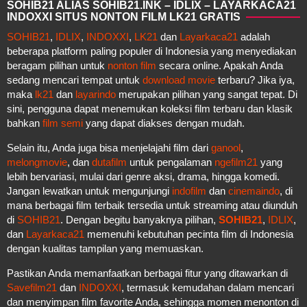
SOHIB21 ALIAS SOHIB21.INK – IDLIX – LAYARKACA21
INDOXXI SITUS NONTON FILM LK21 GRATIS
SOHIB21
,
IDLIX
,
INDOXXI
,
LK21
dan
Layarkaca21
adalah
beberapa platform paling populer di Indonesia yang menyediakan
beragam pilihan untuk
nonton film
secara online. Apakah Anda
sedang mencari tempat untuk
download movie
terbaru? Jika iya,
maka
lk21
dan
layarindo
merupakan pilihan yang sangat tepat. Di
sini, pengguna dapat menemukan koleksi film terbaru dan klasik
bahkan
film semi
yang dapat diakses dengan mudah.
Selain itu, Anda juga bisa menjelajahi film dari
ganool
,
melongmovie
, dan
dutafilm
untuk pengalaman
ngefilm21
yang
lebih bervariasi, mulai dari genre aksi, drama, hingga komedi.
Jangan lewatkan untuk mengunjungi
indofilm
dan
cinemaindo
, di
mana berbagai film terbaik tersedia untuk streaming atau diunduh
di
SOHIB21
. Dengan begitu banyaknya pilihan,
SOHIB21
,
IDLIX
,
dan
Layarkaca21
memenuhi kebutuhan pecinta film di Indonesia
dengan kualitas tampilan yang memuaskan.
Pastikan Anda memanfaatkan berbagai fitur yang ditawarkan di
Savefilm21
dan
INDOXXI
, termasuk kemudahan dalam mencari
dan menyimpan film favorite Anda, sehingga momen menonton di