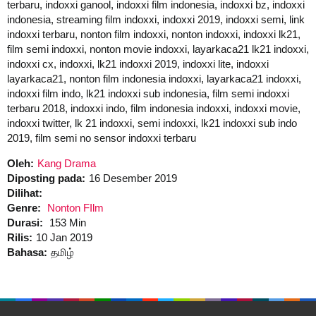
terbaru, indoxxi ganool, indoxxi film indonesia, indoxxi bz, indoxxi
indonesia, streaming film indoxxi, indoxxi 2019, indoxxi semi, link
indoxxi terbaru, nonton film indoxxi, nonton indoxxi, indoxxi lk21,
film semi indoxxi, nonton movie indoxxi, layarkaca21 lk21 indoxxi,
indoxxi cx, indoxxi, lk21 indoxxi 2019, indoxxi lite, indoxxi
layarkaca21, nonton film indonesia indoxxi, layarkaca21 indoxxi,
indoxxi film indo, lk21 indoxxi sub indonesia, film semi indoxxi
terbaru 2018, indoxxi indo, film indonesia indoxxi, indoxxi movie,
indoxxi twitter, lk 21 indoxxi, semi indoxxi, lk21 indoxxi sub indo
2019, film semi no sensor indoxxi terbaru
Oleh:
Kang Drama
Diposting pada:
16 Desember 2019
Dilihat:
Genre:
Nonton FIlm
Durasi:
153 Min
Rilis:
10 Jan 2019
Bahasa:
தமிழ்