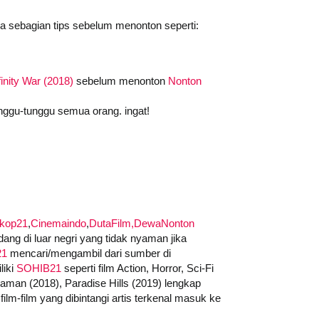
da sebagian tips sebelum menonton seperti:
inity War (2018)
sebelum menonton
Nonton
nggu-tunggu semua orang. ingat!
skop21
,
Cinemaindo
,
DutaFilm,
DewaNonton
ng di luar negri yang tidak nyaman jika
21
mencari/mengambil dari sumber di
liki
SOHIB21
seperti film Action, Horror, Sci-Fi
quaman (2018), Paradise Hills (2019) lengkap
ilm-film yang dibintangi artis terkenal masuk ke