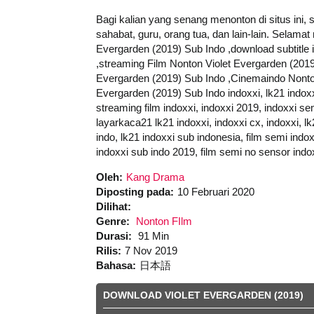
Bagi kalian yang senang menonton di situs ini,
sahabat, guru, orang tua, dan lain-lain. Selam
Evergarden (2019) Sub Indo ,download subtitle 
,streaming Film Nonton Violet Evergarden (2019
Evergarden (2019) Sub Indo ,Cinemaindo Nonton
Evergarden (2019) Sub Indo indoxxi, lk21 indoxxi,
streaming film indoxxi, indoxxi 2019, indoxxi sem
layarkaca21 lk21 indoxxi, indoxxi cx, indoxxi, lk
indo, lk21 indoxxi sub indonesia, film semi indoxx
indoxxi sub indo 2019, film semi no sensor indo
Oleh:
Kang Drama
Diposting pada:
10 Februari 2020
Dilihat:
Genre:
Nonton FIlm
Durasi:
91 Min
Rilis:
7 Nov 2019
Bahasa:
日本語
DOWNLOAD VIOLET EVERGARDEN (2019)