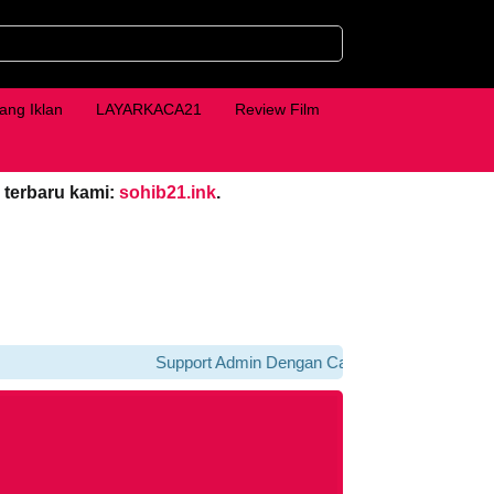
ang Iklan
LAYARKACA21
Review Film
 terbaru kami:
sohib21.ink
.
Support Admin Dengan Cara Klik iklan Di bawah P