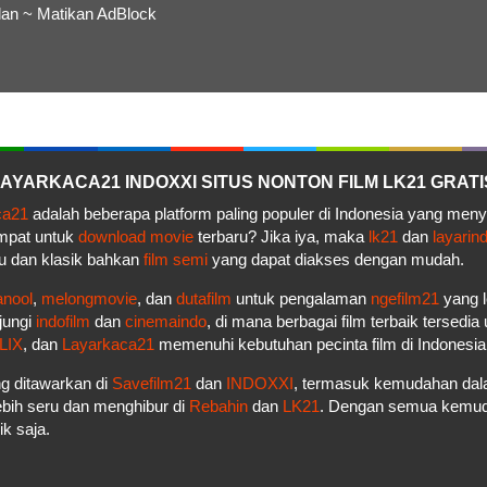
lan ~ Matikan AdBlock
– LAYARKACA21 INDOXXI SITUS NONTON FILM LK21 GRATI
ca21
adalah beberapa platform paling populer di Indonesia yang men
empat untuk
download movie
terbaru? Jika iya, maka
lk21
dan
layarin
u dan klasik bahkan
film semi
yang dapat diakses dengan mudah.
anool
,
melongmovie
, dan
dutafilm
untuk pengalaman
ngefilm21
yang l
jungi
indofilm
dan
cinemaindo
, di mana berbagai film terbaik tersedi
LIX
, dan
Layarkaca21
memenuhi kebutuhan pecinta film di Indonesi
g ditawarkan di
Savefilm21
dan
INDOXXI
, termasuk kemudahan dala
bih seru dan menghibur di
Rebahin
dan
LK21
. Dengan semua kemudah
k saja.