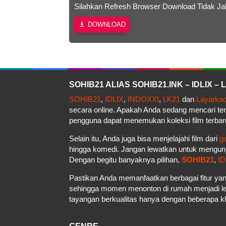
Silahkan Refresh Browser Download Tidak Ja
DOWNLOAD
SOHIB21 ALIAS SOHIB21.INK – IDLIX 
SOHIB21
,
IDLIX
,
INDOXXI
,
LK21
dan
Layarka
secara online. Apakah Anda sedang mencari t
pengguna dapat menemukan koleksi film terbar
Selain itu, Anda juga bisa menjelajahi film dari
g
hingga komedi. Jangan lewatkan untuk mengun
Dengan begitu banyaknya pilihan,
SOHIB21
,
ID
Pastikan Anda memanfaatkan berbagai fitur yan
sehingga momen menonton di rumah menjadi le
tayangan berkualitas hanya dengan beberapa kli