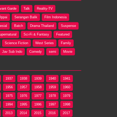
vant Garde
Talk
Reality-TV
Oppai
Serangan Balik
Film Indonesia
esial
Batch
Drama Thailand
Suspense
upernatural
Sci-Fi & Fantasy
Featured
Science Fiction
West Series
Family
Jav Sub Indo
Comedy
semi
Movie
1937
1938
1939
1940
1941
1956
1957
1958
1959
1960
1975
1976
1977
1978
1979
1994
1995
1996
1997
1998
2013
2014
2015
2016
2017