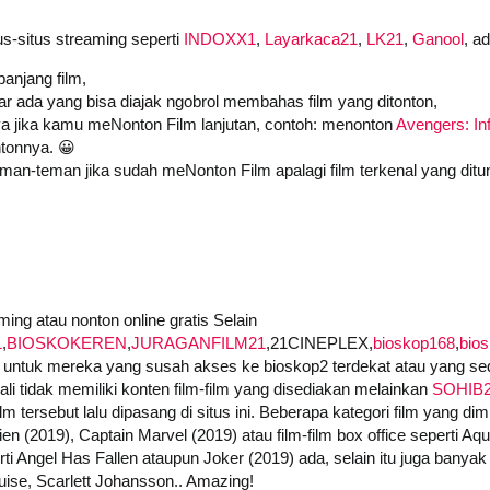
us-situs streaming seperti
INDOXX1
,
Layarkaca21
,
LK21
,
Ganool
, a
anjang film,
iar ada yang bisa diajak ngobrol membahas film yang ditonton,
a jika kamu meNonton Film lanjutan, contoh: menonton
Avengers: Inf
tonnya. 😀
an-teman jika sudah meNonton Film apalagi film terkenal yang ditu
ing atau nonton online gratis Selain
1
,
BIOSKOKEREN
,
JURAGANFILM21
,21CINEPLEX,
bioskop168
,
bio
untuk mereka yang susah akses ke bioskop2 terdekat atau yang seda
i tidak memiliki konten film-film yang disediakan melainkan
SOHIB
 tersebut lalu dipasang di situs ini. Beberapa kategori film yang dimi
ien (2019), Captain Marvel (2019) atau film-film box office seperti A
i Angel Has Fallen ataupun Joker (2019) ada, selain itu juga banyak f
ise, Scarlett Johansson.. Amazing!