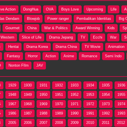
ive Action
DongHua
OVA
Boys Love
Upcoming
Life
A
las Dendam
Blowjob
Power ranger
Pembalikan Identitas
Big 
Gourmet
China
War & Politics
Award Winning
Kids
Sp
Western
Slice of Life
Drama Jepang
TV
Ecchi
War
S
c
Hentai
Drama Korea
Drama China
TV Movie
Animation
Fantasy
Horror
Action
Anime
Romance
Semi Indo
O
Nonton FIlm
JAV
8
1929
1930
1931
1932
1933
1934
1935
1936
7
1948
1949
1950
1951
1952
1953
1954
1955
6
1967
1968
1969
1970
1971
1972
1973
1974
5
1986
1987
1988
1989
1990
1991
1992
1993
4
2005
2006
2007
2008
2009
2010
2011
2012