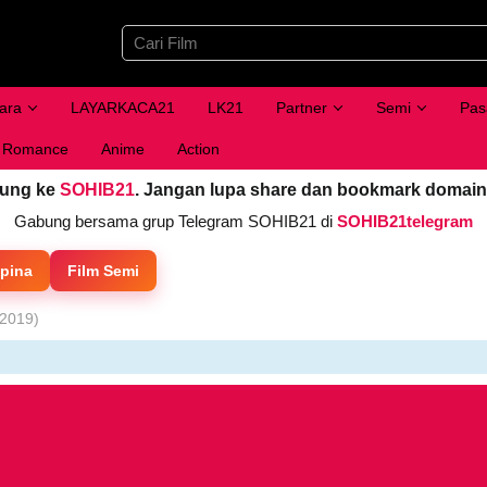
ara
LAYARKACA21
LK21
Partner
Semi
Pas
Romance
Anime
Action
jung ke
SOHIB21
. Jangan lupa share dan bookmark domain
Gabung bersama grup Telegram SOHIB21 di
SOHIB21telegram
ipina
Film Semi
(2019)