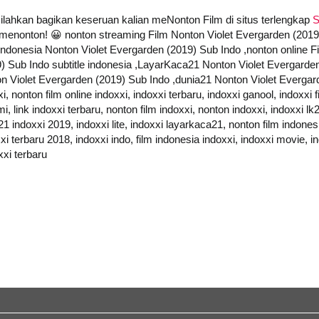
 silahkan bagikan keseruan kalian meNonton Film di situs terlengkap
S
at menonton! 😀 nonton streaming Film Nonton Violet Evergarden (201
indonesia Nonton Violet Evergarden (2019) Sub Indo ,nonton online F
) Sub Indo subtitle indonesia ,LayarKaca21 Nonton Violet Evergarde
 Violet Evergarden (2019) Sub Indo ,dunia21 Nonton Violet Evergar
 nonton film online indoxxi, indoxxi terbaru, indoxxi ganool, indoxxi f
i, link indoxxi terbaru, nonton film indoxxi, nonton indoxxi, indoxxi l
21 indoxxi 2019, indoxxi lite, indoxxi layarkaca21, nonton film indones
i terbaru 2018, indoxxi indo, film indonesia indoxxi, indoxxi movie, ind
xxi terbaru