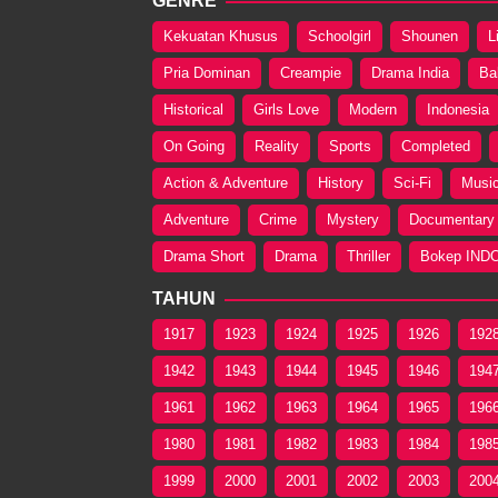
GENRE
Kekuatan Khusus
Schoolgirl
Shounen
L
Pria Dominan
Creampie
Drama India
Ba
Historical
Girls Love
Modern
Indonesia
On Going
Reality
Sports
Completed
Action & Adventure
History
Sci-Fi
Musi
Adventure
Crime
Mystery
Documentary
Drama Short
Drama
Thriller
Bokep IND
TAHUN
1917
1923
1924
1925
1926
192
1942
1943
1944
1945
1946
194
1961
1962
1963
1964
1965
196
1980
1981
1982
1983
1984
198
1999
2000
2001
2002
2003
200