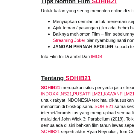
Tips Nonton Film
SOHIB21
Untuk kalian yang sering menonton online di sit
Menyiapkan cemilan untuk menemani sep
Ajak teman / pasangan (jika ada, hehe) b
Baiknya meNonton Film – film sebelumny
Streaming Joker
biar nyambung nanti non
JANGAN PERNAH SPOILER
kepada tem
Info Film Ini Di ambil Dari
IMDB
Tentang
SOHIB21
SOHIB21
merupakan situs penyedia jasa stream
INDOXXI
,
NS21
,
PUSATFILM21
,
KAWANFILM2
untuk rakyat INDONESIA tercinta, dikhususkan 
menonton di bioskop sana.
SOHIB21
sama sekal
internet/forum/situs yang meng-upload semua film
mulai dari John Wick 3: Parabellum (2019), Tolk
semua ada di sini bahkan film tahun lawas sepert
SOHIB21
seperti aktor Ryan Reynolds, Tom Cru