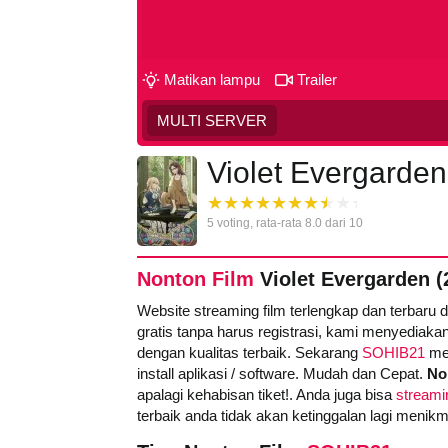
Matikan lampu
Trailer
MULTI SERVER
Violet Evergarden
5
voting, rata-rata
8.0
dari 10
Nonton Film
Violet Evergarden (
Website streaming film terlengkap dan terbaru 
gratis tanpa harus registrasi, kami menyediakan
dengan kualitas terbaik. Sekarang
SOHIB21
men
install aplikasi / software. Mudah dan Cepat.
No
apalagi kehabisan tiket!. Anda juga bisa
streamin
terbaik anda tidak akan ketinggalan lagi menik