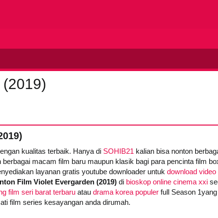
 (2019)
2019)
dengan kualitas terbaik. Hanya di
SOHIB21
kalian bisa nonton berba
 berbagai macam film baru maupun klasik bagi para pencinta film box 
yediakan layanan gratis youtube downloader untuk
download video 
nton Film Violet Evergarden (2019)
di
bioskop online cinema xxi
sec
g film seri barat terbaru
atau
drama korea populer
full Season 1yang
mati film series kesayangan anda dirumah.