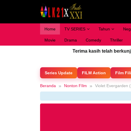
Loncat
ke
konten
Home
TV SERIES
Tahun
Neg
Movie
Drama
Comedy
Thriller
Terima kasih telah berkun
Series Update
FILM Action
Film Fil
Beranda
Nonton FIlm
Violet Evergarden 