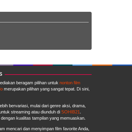
S
yediakan beragam pilihan untuk
nonton film
do
merupakan pilihan yang sangat tepat. Di sini,
ebih bervariasi, mulai dari genre aksi, drama,
a untuk streaming atau diunduh di
SOHIB21
.
a dengan kualitas tampilan yang memuaskan.
m mencari dan menyimpan film favorite Anda,