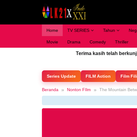
Loncat
ke
konten
Home
TV SERIES
Tahun
Neg
Movie
Drama
Comedy
Thriller
Terima kasih telah berkun
Series Update
FILM Action
Film Fil
Beranda
Nonton FIlm
The Mountain Betw