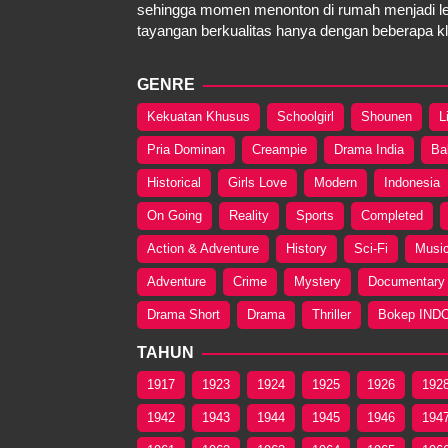
sehingga momen menonton di rumah menjadi le
tayangan berkualitas hanya dengan beberapa kli
GENRE
Kekuatan Khusus
Schoolgirl
Shounen
L
Pria Dominan
Creampie
Drama India
Ba
Historical
Girls Love
Modern
Indonesia
On Going
Reality
Sports
Completed
Action & Adventure
History
Sci-Fi
Musi
Adventure
Crime
Mystery
Documentary
Drama Short
Drama
Thriller
Bokep IND
TAHUN
1917
1923
1924
1925
1926
192
1942
1943
1944
1945
1946
194