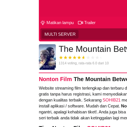
Matikan lampu
Trailer
MULTI SERVER
The Mountain Be
1314
voting, rata-rata
6.0
dari 10
Nonton Film
The Mountain Betwe
Website streaming film terlengkap dan terbaru 
gratis tanpa harus registrasi, kami menyediakan
dengan kualitas terbaik. Sekarang
SOHIB21
men
install aplikasi / software. Mudah dan Cepat.
No
ngantri, apalagi kehabisan tiket!. Anda juga bisa
seri terbaik anda tidak akan ketinggalan lagi m