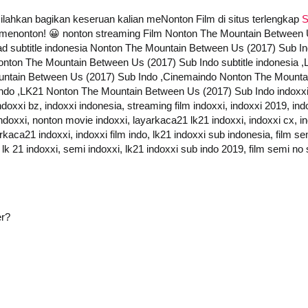
 silahkan bagikan keseruan kalian meNonton Film di situs terlengkap
S
mat menonton! 😀 nonton streaming Film Nonton The Mountain Between
d subtitle indonesia Nonton The Mountain Between Us (2017) Sub In
onton The Mountain Between Us (2017) Sub Indo subtitle indonesia
untain Between Us (2017) Sub Indo ,Cinemaindo Nonton The Mountai
o ,LK21 Nonton The Mountain Between Us (2017) Sub Indo indoxxi, lk2
indoxxi bz, indoxxi indonesia, streaming film indoxxi, indoxxi 2019, ind
indoxxi, nonton movie indoxxi, layarkaca21 lk21 indoxxi, indoxxi cx, ind
kaca21 indoxxi, indoxxi film indo, lk21 indoxxi sub indonesia, film sem
, lk 21 indoxxi, semi indoxxi, lk21 indoxxi sub indo 2019, film semi no
er?