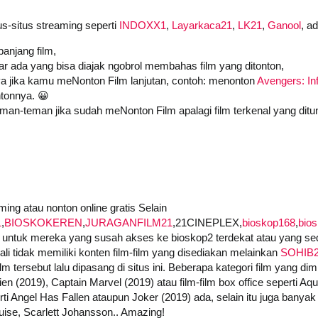
us-situs streaming seperti
INDOXX1
,
Layarkaca21
,
LK21
,
Ganool
, a
anjang film,
iar ada yang bisa diajak ngobrol membahas film yang ditonton,
a jika kamu meNonton Film lanjutan, contoh: menonton
Avengers: Inf
tonnya. 😀
an-teman jika sudah meNonton Film apalagi film terkenal yang ditu
ing atau nonton online gratis Selain
1
,
BIOSKOKEREN
,
JURAGANFILM21
,21CINEPLEX,
bioskop168
,
bio
untuk mereka yang susah akses ke bioskop2 terdekat atau yang seda
i tidak memiliki konten film-film yang disediakan melainkan
SOHIB
 tersebut lalu dipasang di situs ini. Beberapa kategori film yang dimi
ien (2019), Captain Marvel (2019) atau film-film box office seperti A
i Angel Has Fallen ataupun Joker (2019) ada, selain itu juga banyak f
ise, Scarlett Johansson.. Amazing!