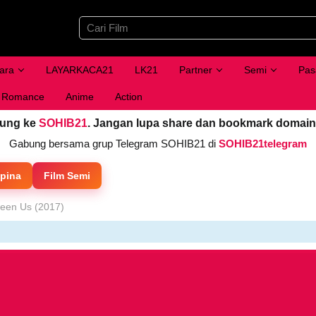
ara
LAYARKACA21
LK21
Partner
Semi
Pas
Romance
Anime
Action
jung ke
SOHIB21
. Jangan lupa share dan bookmark domain
Gabung bersama grup Telegram SOHIB21 di
SOHIB21telegram
ipina
Film Semi
een Us (2017)