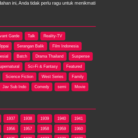
an ini, Anda tidak perlu ragu untuk menikmati
vant Garde
Talk
Reality-TV
Oppai
Serangan Balik
Film Indonesia
esial
Batch
Drama Thailand
Suspense
upernatural
Sci-Fi & Fantasy
Featured
Science Fiction
West Series
Family
Jav Sub Indo
Comedy
semi
Movie
1937
1938
1939
1940
1941
1956
1957
1958
1959
1960