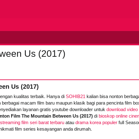
tween Us (2017)
en Us (2017)
dengan kualitas terbaik. Hanya di
SOHIB21
kalian bisa nonton berba
 berbagai macam film baru maupun klasik bagi para pencinta film box 
yediakan layanan gratis youtube downloader untuk
download video 
nton Film The Mountain Between Us (2017)
di
bioskop online cine
streaming film seri barat terbaru
atau
drama korea populer
full Seas
enikmati film series kesayangan anda dirumah.