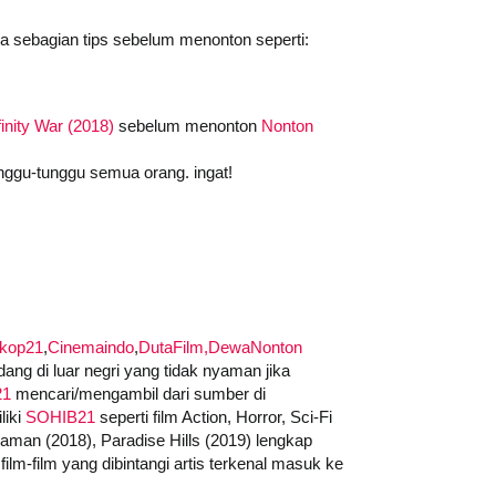
da sebagian tips sebelum menonton seperti:
inity War (2018)
sebelum menonton
Nonton
nggu-tunggu semua orang. ingat!
skop21
,
Cinemaindo
,
DutaFilm,
DewaNonton
ng di luar negri yang tidak nyaman jika
21
mencari/mengambil dari sumber di
liki
SOHIB21
seperti film Action, Horror, Sci-Fi
quaman (2018), Paradise Hills (2019) lengkap
ilm-film yang dibintangi artis terkenal masuk ke