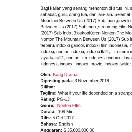
Bagi kalian yang senang menonton di situs ini,
sahabat, guru, orang tua, dan lain-lain. Sela
Mountain Between Us (2017) Sub Indo ,downloa
Between Us (2017) Sub Indo ,streaming Film N
(2017) Sub Indo ,BioskopKeren Nonton The Mo
Nonton The Mountain Between Us (2017) Sub Ind
terbaru, indoxxi ganool, indoxxi film indonesia, 
indoxxi, nonton indoxxi, indoxxi lk21, film semi 
layarkaca21, nonton film indonesia indoxxi, layar
indonesia indoxxi, indoxxi movie, indoxxi twitter
Oleh:
Kang Drama
Diposting pada:
3 November 2019
Dilihat:
Tagline:
What if your life depended on a strang
Rating:
PG-13
Genre:
Nonton FIlm
Durasi:
109 Min
Rilis:
5 Oct 2017
Bahasa:
English
Anggaran:
$ 35.000.000,00