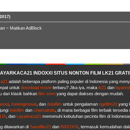
2017)
lan ~ Matikan AdBlock
– LAYARKACA21 INDOXXI SITUS NONTON FILM LK21 GRATI
ca21
adalah beberapa platform paling populer di Indonesia yang men
empat untuk
download movie
terbaru? Jika iya, maka
lk21
dan
layarin
u dan klasik bahkan
film semi
yang dapat diakses dengan mudah.
anool
,
melongmovie
, dan
dutafilm
untuk pengalaman
ngefilm21
yang l
jungi
indofilm
dan
cinemaindo
, di mana berbagai film terbaik tersedi
LIX
, dan
Layarkaca21
memenuhi kebutuhan pecinta film di Indonesi
g ditawarkan di
Savefilm21
dan
INDOXXI
, termasuk kemudahan dala