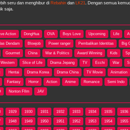
bih seru dan menghibur di
Rebahin
dan
LK21
. Dengan semua kemudah
k saja.
ive Action
DongHua
OVA
Boys Love
Upcoming
Life
A
las Dendam
Blowjob
Power ranger
Pembalikan Identitas
Big 
Gourmet
China
War & Politics
Award Winning
Kids
Sp
Western
Slice of Life
Drama Jepang
TV
Ecchi
War
S
c
Hentai
Drama Korea
Drama China
TV Movie
Animation
Fantasy
Horror
Action
Anime
Romance
Semi Indo
O
Nonton FIlm
JAV
8
1929
1930
1931
1932
1933
1934
1935
1936
7
1948
1949
1950
1951
1952
1953
1954
1955