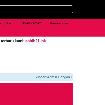
ang Iklan
LAYARKACA21
Review Film
 terbaru kami:
sohib21.ink
.
Support Admin Dengan Cara Klik iklan Di bawah 