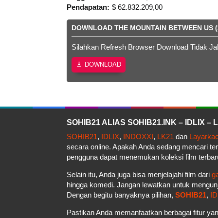
Pendapatan:
$ 62.832.209,00
DOWNLOAD THE MOUNTAIN BETWEEN US (
Silahkan Refresh Browser Download Tidak Ja
DOWNLOAD
SOHIB21 ALIAS SOHIB21.INK – IDLIX 
SOHIB21
,
IDLIX
,
INDOXXI
,
LK21
dan
Layarka
secara online. Apakah Anda sedang mencari t
pengguna dapat menemukan koleksi film terbar
Selain itu, Anda juga bisa menjelajahi film dari
g
hingga komedi. Jangan lewatkan untuk mengun
Dengan begitu banyaknya pilihan,
SOHIB21
,
ID
Pastikan Anda memanfaatkan berbagai fitur yan