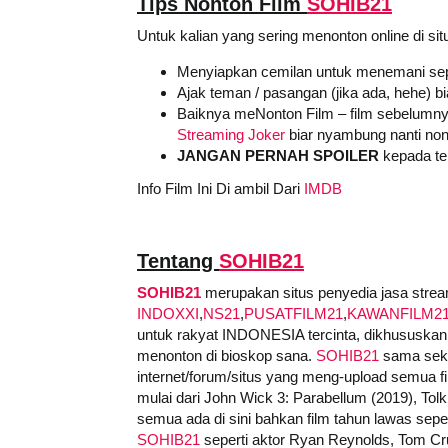
Tips Nonton Film
SOHIB21
Untuk kalian yang sering menonton online di sit
Menyiapkan cemilan untuk menemani sep
Ajak teman / pasangan (jika ada, hehe) b
Baiknya meNonton Film – film sebelumny
Streaming Joker
biar nyambung nanti non
JANGAN PERNAH SPOILER
kepada tem
Info Film Ini Di ambil Dari
IMDB
Tentang
SOHIB21
SOHIB21
merupakan situs penyedia jasa stream
INDOXXI
,
NS21
,
PUSATFILM21
,
KAWANFILM2
untuk rakyat INDONESIA tercinta, dikhususkan 
menonton di bioskop sana.
SOHIB21
sama sekal
internet/forum/situs yang meng-upload semua film
mulai dari John Wick 3: Parabellum (2019), Tolk
semua ada di sini bahkan film tahun lawas sepert
SOHIB21
seperti aktor Ryan Reynolds, Tom Cru