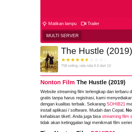
Matikan lampu
Trailer
MULTI SERVER
The Hustle (2019
758
voting, rata-rata
6.0
dari 10
Nonton Film
The Hustle (2019)
Website streaming film terlengkap dan terbaru 
gratis tanpa harus registrasi, kami menyediakan
dengan kualitas terbaik. Sekarang
SOHIB21
men
install aplikasi / software. Mudah dan Cepat.
No
kehabisan tiket!. Anda juga bisa
streaming film s
tidak akan ketinggalan lagi menikmati film ser