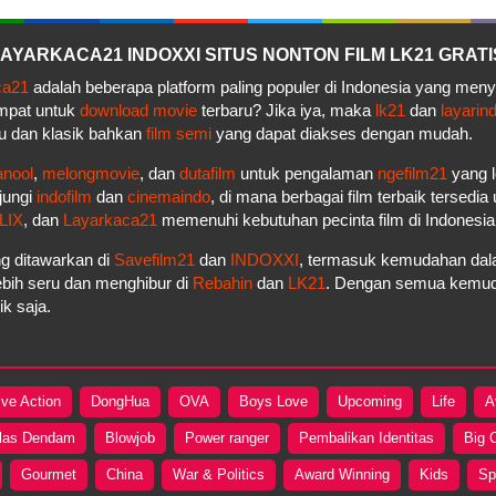
– LAYARKACA21 INDOXXI SITUS NONTON FILM LK21 GRATI
ca21
adalah beberapa platform paling populer di Indonesia yang men
empat untuk
download movie
terbaru? Jika iya, maka
lk21
dan
layarin
u dan klasik bahkan
film semi
yang dapat diakses dengan mudah.
anool
,
melongmovie
, dan
dutafilm
untuk pengalaman
ngefilm21
yang l
jungi
indofilm
dan
cinemaindo
, di mana berbagai film terbaik tersedi
LIX
, dan
Layarkaca21
memenuhi kebutuhan pecinta film di Indonesi
g ditawarkan di
Savefilm21
dan
INDOXXI
, termasuk kemudahan dala
bih seru dan menghibur di
Rebahin
dan
LK21
. Dengan semua kemudah
k saja.
ive Action
DongHua
OVA
Boys Love
Upcoming
Life
A
las Dendam
Blowjob
Power ranger
Pembalikan Identitas
Big 
Gourmet
China
War & Politics
Award Winning
Kids
Sp