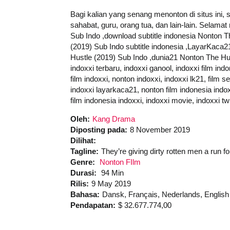
Bagi kalian yang senang menonton di situs ini,
sahabat, guru, orang tua, dan lain-lain. Selam
Sub Indo ,download subtitle indonesia Nonton T
(2019) Sub Indo subtitle indonesia ,LayarKaca
Hustle (2019) Sub Indo ,dunia21 Nonton The Hust
indoxxi terbaru, indoxxi ganool, indoxxi film ind
film indoxxi, nonton indoxxi, indoxxi lk21, film 
indoxxi layarkaca21, nonton film indonesia indoxx
film indonesia indoxxi, indoxxi movie, indoxxi tw
Oleh:
Kang Drama
Diposting pada:
8 November 2019
Dilihat:
Tagline:
They’re giving dirty rotten men a run f
Genre:
Nonton FIlm
Durasi:
94 Min
Rilis:
9 May 2019
Bahasa:
Dansk, Français, Nederlands, English
Pendapatan:
$ 32.677.774,00