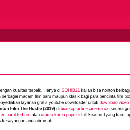
)
dengan kualitas terbaik. Hanya di
SOHIB21
kalian bisa nonton berba
 berbagai macam film baru maupun klasik bagi para pencinta film box 
yediakan layanan gratis youtube downloader untuk
download video 
nton Film The Hustle (2019)
di
bioskop online cinema xxi
secara gra
eri barat terbaru
atau
drama korea populer
full Season 1yang kami up
ies kesayangan anda dirumah.