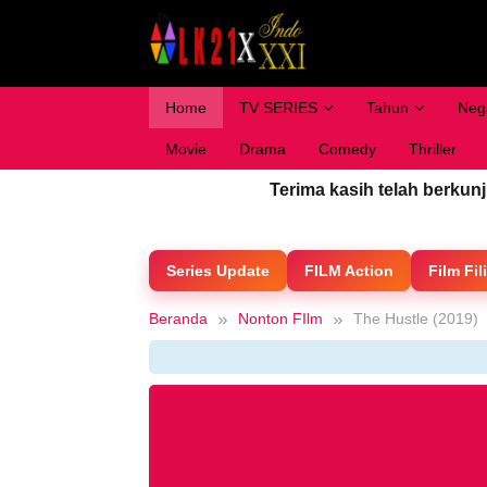
Loncat
ke
konten
Home
TV SERIES
Tahun
Neg
Movie
Drama
Comedy
Thriller
Terima kasih telah berkun
Series Update
FILM Action
Film Fil
Beranda
Nonton FIlm
The Hustle (2019)