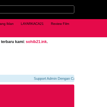
ang Iklan
LAYARKACA21
Review Film
 terbaru kami:
sohib21.ink
.
Support Admin Dengan Cara Klik iklan Di bawah 