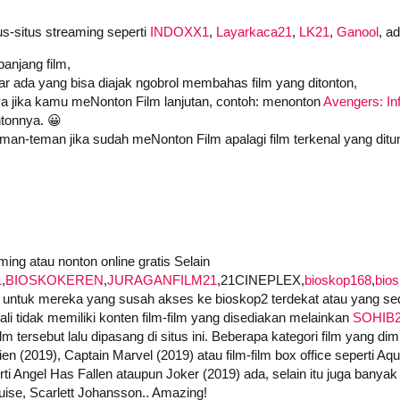
us-situs streaming seperti
INDOXX1
,
Layarkaca21
,
LK21
,
Ganool
, a
anjang film,
iar ada yang bisa diajak ngobrol membahas film yang ditonton,
a jika kamu meNonton Film lanjutan, contoh: menonton
Avengers: Inf
tonnya. 😀
an-teman jika sudah meNonton Film apalagi film terkenal yang ditu
ing atau nonton online gratis Selain
1
,
BIOSKOKEREN
,
JURAGANFILM21
,21CINEPLEX,
bioskop168
,
bio
untuk mereka yang susah akses ke bioskop2 terdekat atau yang seda
i tidak memiliki konten film-film yang disediakan melainkan
SOHIB
 tersebut lalu dipasang di situs ini. Beberapa kategori film yang dimi
ien (2019), Captain Marvel (2019) atau film-film box office seperti A
i Angel Has Fallen ataupun Joker (2019) ada, selain itu juga banyak f
ise, Scarlett Johansson.. Amazing!