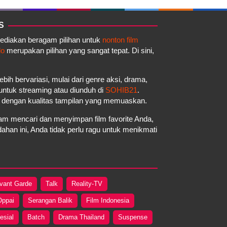
S
yediakan beragam pilihan untuk
nonton film
do
merupakan pilihan yang sangat tepat. Di sini,
ebih bervariasi, mulai dari genre aksi, drama,
a untuk streaming atau diunduh di
SOHIB21
.
a dengan kualitas tampilan yang memuaskan.
m mencari dan menyimpan film favorite Anda,
an ini, Anda tidak perlu ragu untuk menikmati
vant Garde
Talk
Reality-TV
Oppai
Serangan Balik
Film Indonesia
esial
Batch
Drama Thailand
Suspense