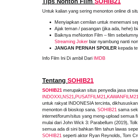
Tips Nonton Film
SOHIB21
Untuk kalian yang sering menonton online di sit
Menyiapkan cemilan untuk menemani sep
Ajak teman / pasangan (jika ada, hehe) b
Baiknya meNonton Film – film sebelumny
Streaming Joker
biar nyambung nanti non
JANGAN PERNAH SPOILER
kepada tem
Info Film Ini Di ambil Dari
IMDB
Tentang
SOHIB21
SOHIB21
merupakan situs penyedia jasa stream
INDOXXI
,
NS21
,
PUSATFILM21
,
KAWANFILM2
untuk rakyat INDONESIA tercinta, dikhususkan 
menonton di bioskop sana.
SOHIB21
sama sekal
internet/forum/situs yang meng-upload semua film
mulai dari John Wick 3: Parabellum (2019), Tolk
semua ada di sini bahkan film tahun lawas sepert
SOHIB21
seperti aktor Ryan Reynolds, Tom Cru