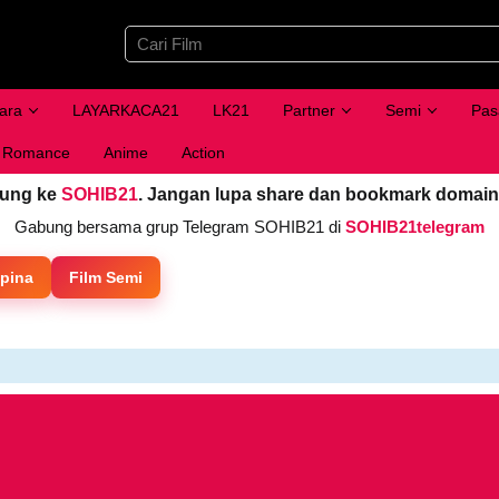
ara
LAYARKACA21
LK21
Partner
Semi
Pas
Romance
Anime
Action
jung ke
SOHIB21
. Jangan lupa share dan bookmark domain
Gabung bersama grup Telegram SOHIB21 di
SOHIB21telegram
ipina
Film Semi