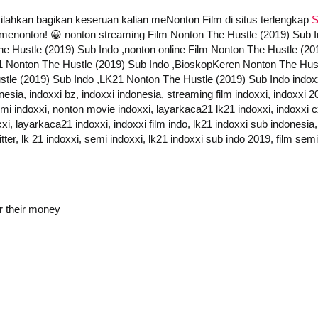
 silahkan bagikan keseruan kalian meNonton Film di situs terlengkap
S
at menonton! 😀 nonton streaming Film Nonton The Hustle (2019) Sub
he Hustle (2019) Sub Indo ,nonton online Film Nonton The Hustle (2
21 Nonton The Hustle (2019) Sub Indo ,BioskopKeren Nonton The Hu
le (2019) Sub Indo ,LK21 Nonton The Hustle (2019) Sub Indo indoxxi, 
onesia, indoxxi bz, indoxxi indonesia, streaming film indoxxi, indoxxi 2
semi indoxxi, nonton movie indoxxi, layarkaca21 lk21 indoxxi, indoxxi cx
i, layarkaca21 indoxxi, indoxxi film indo, lk21 indoxxi sub indonesia,
itter, lk 21 indoxxi, semi indoxxi, lk21 indoxxi sub indo 2019, film sem
or their money