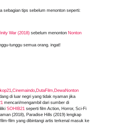
da sebagian tips sebelum menonton seperti:
inity War (2018)
sebelum menonton
Nonton
nggu-tunggu semua orang. ingat!
skop21
,
Cinemaindo
,
DutaFilm,
DewaNonton
ng di luar negri yang tidak nyaman jika
21
mencari/mengambil dari sumber di
liki
SOHIB21
seperti film Action, Horror, Sci-Fi
quaman (2018), Paradise Hills (2019) lengkap
ilm-film yang dibintangi artis terkenal masuk ke