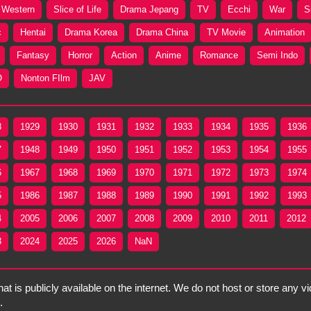
Western
Slice of Life
Drama Jepang
TV
Ecchi
War
S
c
Hentai
Drama Korea
Drama China
TV Movie
Animation
Fantasy
Horror
Action
Anime
Romance
Semi Indo
O
Nonton FIlm
JAV
8
1929
1930
1931
1932
1933
1934
1935
1936
7
1948
1949
1950
1951
1952
1953
1954
1955
6
1967
1968
1969
1970
1971
1972
1973
1974
5
1986
1987
1988
1989
1990
1991
1992
1993
4
2005
2006
2007
2008
2009
2010
2011
2012
3
2024
2025
2026
NaN
t is publicly available on the internet. We do not host or store any vi
.