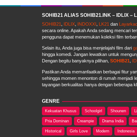
SOHIB21 ALIAS SOHIB21.INK – IDLIX 
SOHIB21
,
IDLIX
,
INDOXXI
,
LK21
dan
Layarka
secara online. Apakah Anda sedang mencari t
pengguna dapat menemukan koleksi film terbar
Selain itu, Anda juga bisa menjelajahi film dari
g
hingga komedi. Jangan lewatkan untuk mengun
Dengan begitu banyaknya pilihan,
SOHIB21
,
ID
Pastikan Anda memanfaatkan berbagai fitur yan
sehingga momen menonton di rumah menjadi le
tayangan berkualitas hanya dengan beberapa kli
GENRE
Kekuatan Khusus
Schoolgirl
Shounen
L
Pria Dominan
Creampie
Drama India
Ba
Historical
Girls Love
Modern
Indonesia