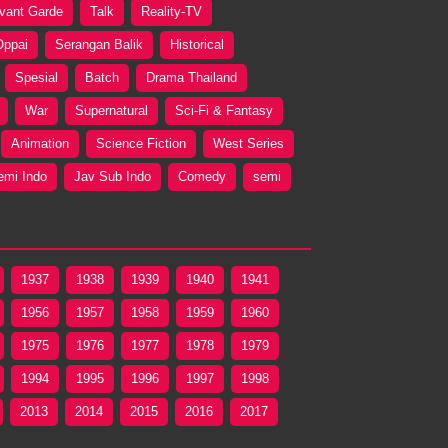
vant Garde
Talk
Reality-TV
Oppai
Serangan Balik
Historical
Spesial
Batch
Drama Thailand
War
Supernatural
Sci-Fi & Fantasy
Animation
Science Fiction
West Series
emi Indo
Jav Sub Indo
Comedy
semi
1937
1938
1939
1940
1941
1956
1957
1958
1959
1960
1975
1976
1977
1978
1979
1994
1995
1996
1997
1998
2013
2014
2015
2016
2017