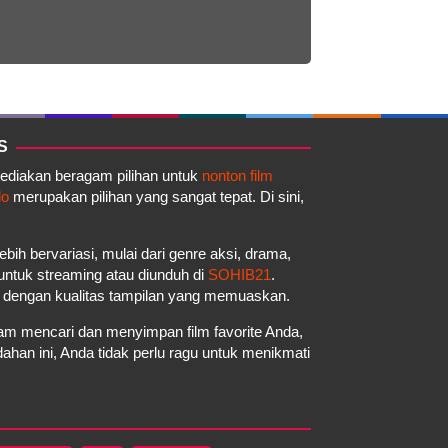
S
yediakan beragam pilihan untuk
nonton film
do
merupakan pilihan yang sangat tepat. Di sini,
ebih bervariasi, mulai dari genre aksi, drama,
a untuk streaming atau diunduh di
SOHIB21
.
a dengan kualitas tampilan yang memuaskan.
m mencari dan menyimpan film favorite Anda,
an ini, Anda tidak perlu ragu untuk menikmati