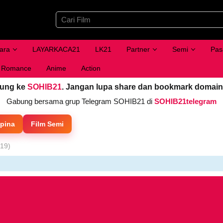
ara
LAYARKACA21
LK21
Partner
Semi
Pas
Romance
Anime
Action
jung ke
SOHIB21
. Jangan lupa share dan bookmark domain
Gabung bersama grup Telegram SOHIB21 di
SOHIB21telegram
ipina
Film Semi
019)