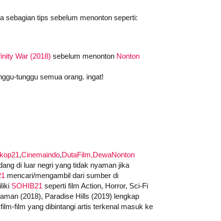
da sebagian tips sebelum menonton seperti:
inity War (2018)
sebelum menonton
Nonton
nggu-tunggu semua orang. ingat!
skop21
,
Cinemaindo
,
DutaFilm,
DewaNonton
ng di luar negri yang tidak nyaman jika
21
mencari/mengambil dari sumber di
liki
SOHIB21
seperti film Action, Horror, Sci-Fi
quaman (2018), Paradise Hills (2019) lengkap
ilm-film yang dibintangi artis terkenal masuk ke