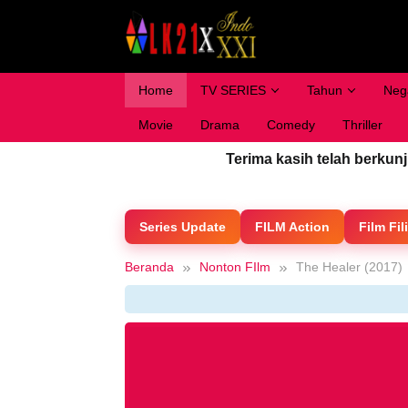
Loncat
ke
konten
Home
TV SERIES
Tahun
Neg
Movie
Drama
Comedy
Thriller
Terima kasih telah berkun
Series Update
FILM Action
Film Fil
Beranda
Nonton FIlm
The Healer (2017)