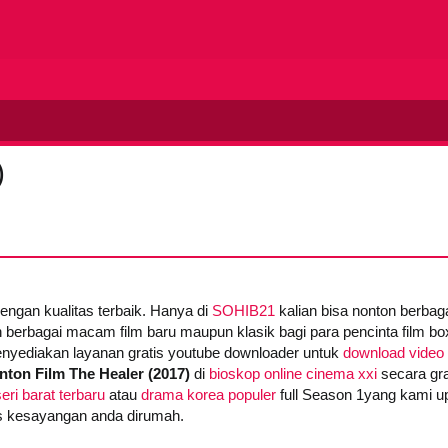
)
dengan kualitas terbaik. Hanya di
SOHIB21
kalian bisa nonton berba
 berbagai macam film baru maupun klasik bagi para pencinta film box 
yediakan layanan gratis youtube downloader untuk
download video 
nton Film The Healer (2017)
di
bioskop online cinema xxi
secara gra
eri barat terbaru
atau
drama korea populer
full Season 1yang kami up
ies kesayangan anda dirumah.