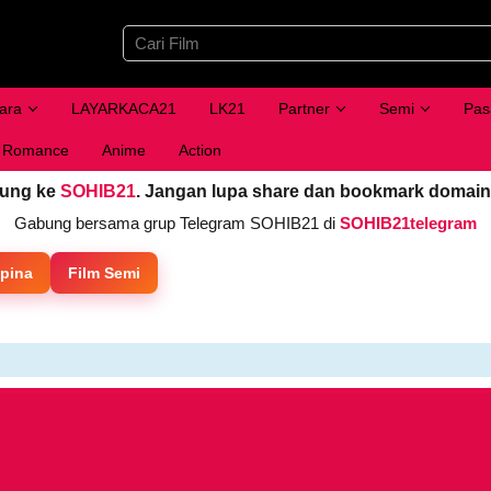
ara
LAYARKACA21
LK21
Partner
Semi
Pas
Romance
Anime
Action
jung ke
SOHIB21
. Jangan lupa share dan bookmark domain
Gabung bersama grup Telegram SOHIB21 di
SOHIB21telegram
ipina
Film Semi