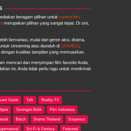
S
yediakan beragam pilihan untuk
nonton film
do
merupakan pilihan yang sangat tepat. Di sini,
ebih bervariasi, mulai dari genre aksi, drama,
a untuk streaming atau diunduh di
SOHIB21
.
a dengan kualitas tampilan yang memuaskan.
m mencari dan menyimpan film favorite Anda,
an ini, Anda tidak perlu ragu untuk menikmati
vant Garde
Talk
Reality-TV
Oppai
Serangan Balik
Film Indonesia
esial
Batch
Drama Thailand
Suspense
upernatural
Sci-Fi & Fantasy
Featured