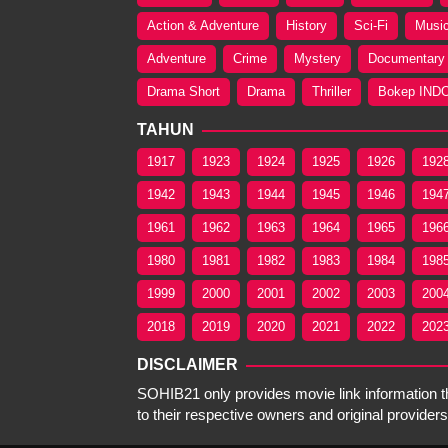
Action & Adventure
History
Sci-Fi
Musi
Adventure
Crime
Mystery
Documentary
Drama Short
Drama
Thriller
Bokep IND
TAHUN
1917
1923
1924
1925
1926
192
1942
1943
1944
1945
1946
194
1961
1962
1963
1964
1965
196
1980
1981
1982
1983
1984
198
1999
2000
2001
2002
2003
200
2018
2019
2020
2021
2022
202
DISCLAIMER
SOHIB21 only provides movie link information tha
to their respective owners and original providers