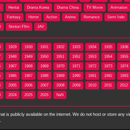
c
Hentai
Drama Korea
Drama China
TV Movie
Animation
Fantasy
Horror
Action
Anime
Romance
Semi Indo
O
Nonton FIlm
JAV
8
1929
1930
1931
1932
1933
1934
1935
1936
7
1948
1949
1950
1951
1952
1953
1954
1955
6
1967
1968
1969
1970
1971
1972
1973
1974
5
1986
1987
1988
1989
1990
1991
1992
1993
4
2005
2006
2007
2008
2009
2010
2011
2012
3
2024
2025
2026
NaN
t is publicly available on the internet. We do not host or store any vi
.