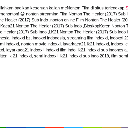
 silahkan bagikan keseruan kalian meNonton Film di situs terlengkap
S
at menonton! 😀 nonton streaming Film Nonton The Healer (2017) Sub
he Healer (2017) Sub Indo ,nonton online Film Nonton The Healer (2
yarKaca21 Nonton The Healer (2017) Sub Indo ,BioskopKeren Nonton 
 Healer (2017) Sub Indo ,LK21 Nonton The Healer (2017) Sub Indo indo
onesia, indoxxi bz, indoxxi indonesia, streaming film indoxxi, indoxxi 2
semi indoxxi, nonton movie indoxxi, layarkaca21 lk21 indoxxi, indoxxi cx
i, layarkaca21 indoxxi, indoxxi film indo, lk21 indoxxi sub indonesia,
itter, lk 21 indoxxi, semi indoxxi, lk21 indoxxi sub indo 2019, film sem