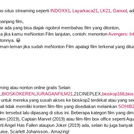
us-situs streaming seperti
INDOXX1
,
Layarkaca21
,
LK21
,
Ganool
, a
anjang film,
iar ada yang bisa diajak ngobrol membahas film yang ditonton,
a jika kamu meNonton Film lanjutan, contoh: menonton
Avengers: Inf
tonnya. 😀
an-teman jika sudah meNonton Film apalagi film terkenal yang ditu
ing atau nonton online gratis Selain
1
,
BIOSKOKEREN
,
JURAGANFILM21
,21CINEPLEX,
bioskop168
,
bio
untuk mereka yang susah akses ke bioskop2 terdekat atau yang seda
i tidak memiliki konten film-film yang disediakan melainkan
SOHIB
 tersebut lalu dipasang di situs ini. Beberapa kategori film yang dimi
ien (2019), Captain Marvel (2019) atau film-film box office seperti A
i Angel Has Fallen ataupun Joker (2019) ada, selain itu juga banyak f
ise, Scarlett Johansson.. Amazing!