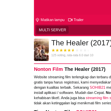
Matikan lampu
Trailer
MULTI SERVER
The Healer (2017
125
voting, rata-rata
6.0
dari 10
Nonton Film
The Healer (2017)
Website streaming film terlengkap dan terbaru 
gratis tanpa harus registrasi, kami menyediakan
dengan kualitas terbaik. Sekarang
SOHIB21
men
install aplikasi / software. Mudah dan Cepat.
No
kehabisan tiket!. Anda juga bisa
streaming film s
tidak akan ketinggalan lagi menikmati film ser