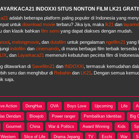
– LAYARKACA21 INDOXXI SITUS NONTON FILM LK21 GRATI
ca21
adalah beberapa platform paling populer di Indonesia yang men
empat untuk
download movie
terbaru? Jika iya, maka
lk21
dan
layarin
u dan klasik bahkan
film semi
yang dapat diakses dengan mudah.
anool
,
melongmovie
, dan
dutafilm
untuk pengalaman
ngefilm21
yang l
jungi
indofilm
dan
cinemaindo
, di mana berbagai film terbaik tersedi
LIX
, dan
Layarkaca21
memenuhi kebutuhan pecinta film di Indonesi
g ditawarkan di
Savefilm21
dan
INDOXXI
, termasuk kemudahan dala
bih seru dan menghibur di
Rebahin
dan
LK21
. Dengan semua kemudah
k saja.
ive Action
DongHua
OVA
Boys Love
Upcoming
Life
A
las Dendam
Blowjob
Power ranger
Pembalikan Identitas
Big 
Gourmet
China
War & Politics
Award Winning
Kids
Sp
Western
Slice of Life
Drama Jepang
TV
Ecchi
War
S