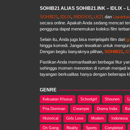
SOHIB21 ALIAS SOHIB21.INK – IDLIX 
SOHIB21
,
IDLIX
,
INDOXXI
,
LK21
dan
Layarka
secara online. Apakah Anda sedang mencari t
pengguna dapat menemukan koleksi film terbar
Selain itu, Anda juga bisa menjelajahi film dari
g
hingga komedi. Jangan lewatkan untuk mengun
Dengan begitu banyaknya pilihan,
SOHIB21
,
ID
Pastikan Anda memanfaatkan berbagai fitur yan
sehingga momen menonton di rumah menjadi le
tayangan berkualitas hanya dengan beberapa kli
GENRE
Kekuatan Khusus
Schoolgirl
Shounen
L
Pria Dominan
Creampie
Drama India
Ba
Historical
Girls Love
Modern
Indonesia
On Going
Reality
Sports
Completed