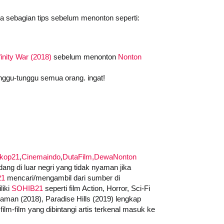
da sebagian tips sebelum menonton seperti:
inity War (2018)
sebelum menonton
Nonton
nggu-tunggu semua orang. ingat!
skop21
,
Cinemaindo
,
DutaFilm,
DewaNonton
ng di luar negri yang tidak nyaman jika
21
mencari/mengambil dari sumber di
liki
SOHIB21
seperti film Action, Horror, Sci-Fi
quaman (2018), Paradise Hills (2019) lengkap
ilm-film yang dibintangi artis terkenal masuk ke