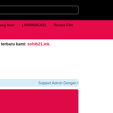
ang Iklan
LAYARKACA21
Review Film
 terbaru kami:
sohib21.ink
.
Support Admin Dengan Cara Klik iklan Di bawah