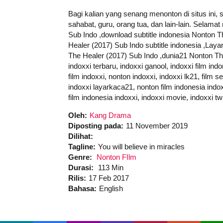
Bagi kalian yang senang menonton di situs ini,
sahabat, guru, orang tua, dan lain-lain. Selam
Sub Indo ,download subtitle indonesia Nonton T
Healer (2017) Sub Indo subtitle indonesia ,La
The Healer (2017) Sub Indo ,dunia21 Nonton The
indoxxi terbaru, indoxxi ganool, indoxxi film ind
film indoxxi, nonton indoxxi, indoxxi lk21, film 
indoxxi layarkaca21, nonton film indonesia indoxx
film indonesia indoxxi, indoxxi movie, indoxxi tw
Oleh:
Kang Drama
Diposting pada:
11 November 2019
Dilihat:
Tagline:
You will believe in miracles
Genre:
Nonton FIlm
Durasi:
113 Min
Rilis:
17 Feb 2017
Bahasa:
English