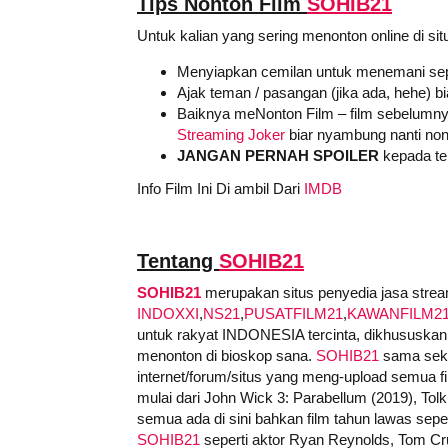
Tips Nonton Film
SOHIB21
Untuk kalian yang sering menonton online di sit
Menyiapkan cemilan untuk menemani sep
Ajak teman / pasangan (jika ada, hehe) b
Baiknya meNonton Film – film sebelumny
Streaming Joker
biar nyambung nanti non
JANGAN PERNAH SPOILER
kepada tem
Info Film Ini Di ambil Dari
IMDB
Tentang
SOHIB21
SOHIB21
merupakan situs penyedia jasa stream
INDOXXI
,
NS21
,
PUSATFILM21
,
KAWANFILM2
untuk rakyat INDONESIA tercinta, dikhususkan 
menonton di bioskop sana.
SOHIB21
sama sekal
internet/forum/situs yang meng-upload semua film
mulai dari John Wick 3: Parabellum (2019), Tolk
semua ada di sini bahkan film tahun lawas sepert
SOHIB21
seperti aktor Ryan Reynolds, Tom Cru